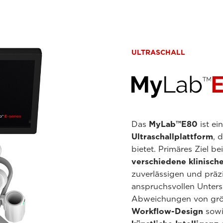
ULTRASCHALL
Das
MyLab™E80
ist ei
Ultraschallplattform
, 
bietet. Primäres Ziel b
verschiedene klinisc
zuverlässigen und präzi
anspruchsvollen Unter
Abweichungen von größ
Workflow-Design
sowi