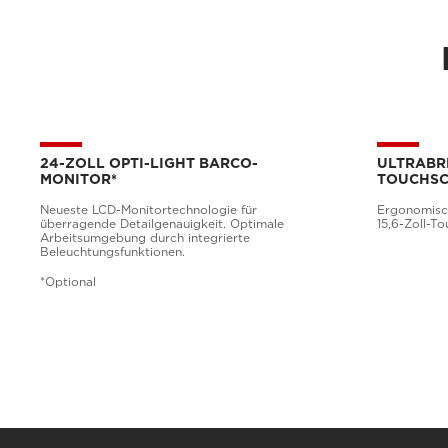
24-ZOLL OPTI-LIGHT BARCO-
ULTRABRE
MONITOR*
TOUCHSC
Neueste LCD-Monitortechnologie für
Ergonomisc
überragende Detailgenauigkeit. Optimale
15,6-Zoll-T
Arbeitsumgebung durch integrierte
Beleuchtungsfunktionen.
*Optional