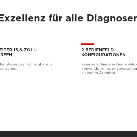
Exzellenz für alle Diagnose
ITER 15,6-ZOLL-
2 BEDIENFELD-
REEN
KONFIGURATIONEN
he Steuerung mit neigbarem
Zwei verschiedene Bedienfeld
ouchscreen.
konventionell oder abwaschba
zu jedem Arbeitsstil.