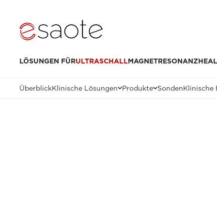
LÖSUNGEN FÜR
ULTRASCHALL
MAGNETRESONANZ
HEAL
Überblick
Klinische Lösungen
Produkte
Sonden
Klinische 