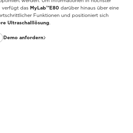
ptimiert werden. Um Informationen in höchster
n, verfügt das
MyLab™E80
darüber hinaus über eine
rtschrittlicher Funktionen und positioniert sich
re Ultraschalllösung
.
Demo anfordern