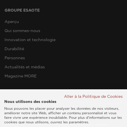
GROUPE ESAOTE
Aperçu
Qui sommes-nous
Innovation et technologie
Durabilité
Personnes
Actualités et médias
Magazine MORE
Aller à la Politique de Cookies
Nous utilisons des cookies
Nous pouvons les placer pour analyser les données de nos visiteurs,
améliorer notre site Web, afficher un contenu personnalisé et vous
faire vivre une expérience inoubliable. Pour plus d'informations sur les
Esaote SPA © 2026 - CODE TVA IT05131180969
cookies que nous utilisons, ouvrez les paramètres.
Politique de confidentialité
|
Politique concernant les cookies
|