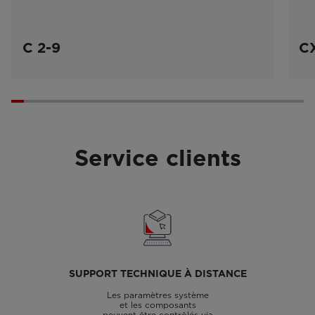
C 2-9
CX
Service clients
SUPPORT TECHNIQUE À DISTANCE
Les paramètres système
et les composants
peuvent être contrôlés via