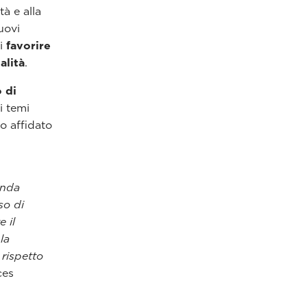
tà e alla
nuovi
di
favorire
alità
.
 di
i temi
to affidato
enda
so di
 il
la
rispetto
ces