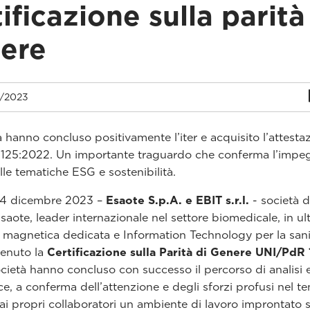
ificazione sulla parità
ere
2/2023
à hanno concluso positivamente l’iter e acquisito l’attesta
125:2022. Un importante traguardo che conferma l’impe
lle tematiche ESG e sostenibilità.
14 dicembre 2023 –
Esaote S.p.A. e EBIT s.r.l.
- società d
aote, leader internazionale nel settore biomedicale, in ul
 magnetica dedicata e Information Technology per la sani
tenuto la
Certificazione sulla Parità di Genere UNI/PdR
cietà hanno concluso con successo il percorso di analisi 
e, a conferma dell’attenzione e degli sforzi profusi nel 
 ai propri collaboratori un ambiente di lavoro improntato s