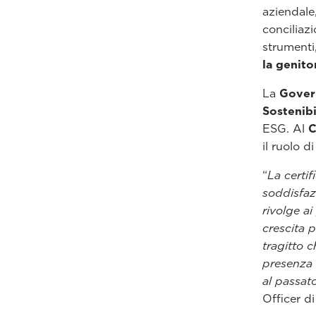
aziendale,
conciliazi
strument
la genitor
La
Govern
Sostenibi
ESG. Al
C
il ruolo d
“
La certi
soddisfaz
rivolge ai
crescita 
tragitto c
presenza 
al passat
Officer di