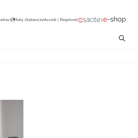
attaci
Italy (Italiano)
Accedi | Registrati