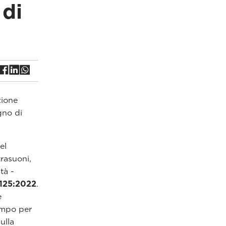
 di
zione
gno di
el
trasuoni,
tà -
 125:2022
.
e
tempo per
ulla