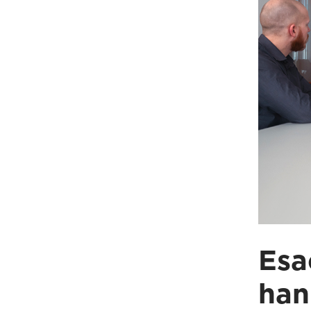
Esao
han