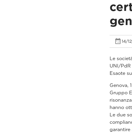
cert
gen
14/1
Le societ
UNI/PdR 
Esaote su
Genova, 
Gruppo Es
risonanza
hanno ot
Le due so
complianc
garantire