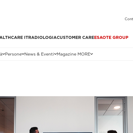
Cont
ALTHCARE IT
RADIOLOGIA
CUSTOMER CARE
ESAOTE GROUP
tà
Persone
News & Eventi
Magazine MORE