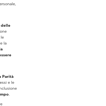
ersonale,
 delle
ione
 le
e la
la
essere
a Parità
ssi e le
nclusione
tempo
.
re