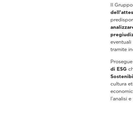
Il Gruppo
dell’att
predispor
analizzar
pregiudiz
eventuali 
tramite in
Prosegue 
di ESG
ch
Sostenibi
cultura et
economico
l’analisi 