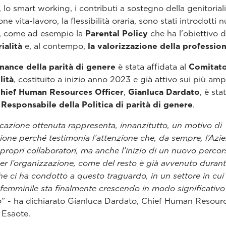
 lo smart working, i contributi a sostegno della genitoriali
one vita-lavoro, la flessibilità oraria, sono stati introdotti 
i, come ad esempio la
Parental Policy
che ha l'obiettivo 
ialità
e, al contempo,
la valorizzazione della profession
ance della parità di genere
è stata affidata al
Comitato
lità
, costituito a inizio anno 2023 e già attivo sui più amp
hief Human Resources Officer
,
Gianluca Dardato
, è sta
i
Responsabile della Politica di parità di genere
.
ficazione ottenuta rappresenta, innanzitutto, un motivo di
ione perché testimonia l’attenzione che, da sempre, l’Azi
 propri collaboratori, ma anche l’inizio di un nuovo percor
per l’organizzazione, come del resto è già avvenuto durante
he ci ha condotto a questo traguardo, in un settore in cui 
femminile sta finalmente crescendo in modo significativo 
o
” - ha dichiarato Gianluca Dardato, Chief Human Resour
 Esaote.