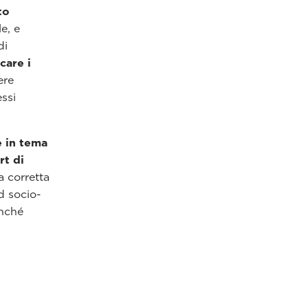
to
le, e
di
care i
ere
essi
e in tema
t di
a corretta
rd socio-
onché