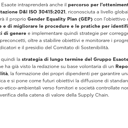
 Esaote intraprenderà anche il
percorso per l’ottenimen
estazione D&I ISO 30415:2021
, riconosciuta a livello globa
rà il proprio
Gender Equality Plan (GEP)
con l’obiettivo 
e e di migliorare le procedure e le pratiche per identifi
i di genere
e implementare quindi strategie per corregg
preconcetti, oltre a stabilire obiettivi e monitorare i progr
dicatori e il presidio del Comitato di Sostenibilità.
quindi la
strategia di lungo termine del Gruppo Esaot
e ha già visto la redazione su base volontaria di un
Repor
lità
, la formazione dei propri dipendenti per garantire un
ica e si pone come futuri obiettivi la diffusione di standa
-etico-ambientali verso fornitori e società controllate n
e verifica della catena di valore della Supply Chain.