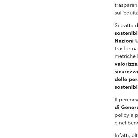
trasparenz
sull’equit
Si tratta 
sostenibi
Nazioni 
trasforma
metriche 
valorizz
sicurezza
delle pe
sostenibi
Il percor
di Gener
policy a 
e nel ben
Infatti, o