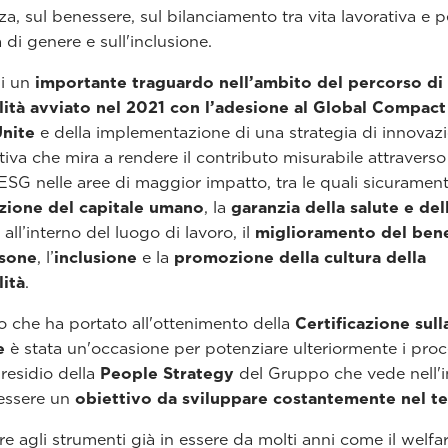
a, sul benessere, sul bilanciamento tra vita lavorativa e p
à di genere e sull'inclusione.
di un
importante traguardo nell’ambito del percorso di
lità avviato nel 2021 con l’adesione al Global Compact
Unite
e della implementazione di una strategia di innovaz
tiva che mira a rendere il contributo misurabile attraverso
ESG nelle aree di maggior impatto, tra le quali sicurament
azione del capitale umano
, la
garanzia della salute e del
all’interno del luogo di lavoro, il
miglioramento del ben
rsone
, l’
inclusione
e la
promozione della cultura della
lità
.
so che ha portato all'ottenimento della
Certificazione sull
e
è stata un'occasione per potenziare ulteriormente i proce
presidio della
People Strategy
del Gruppo che vede nell'i
essere un
obiettivo da sviluppare costantemente nel 
ltre agli strumenti già in essere da molti anni come il welfa