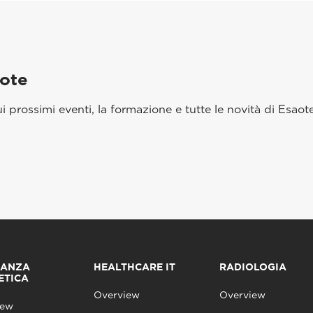
aote
 prossimi eventi, la formazione e tutte le novità di Esaote
NANZA
HEALTHCARE IT
RADIOLOGIA
ETICA
Overview
Overview
iew