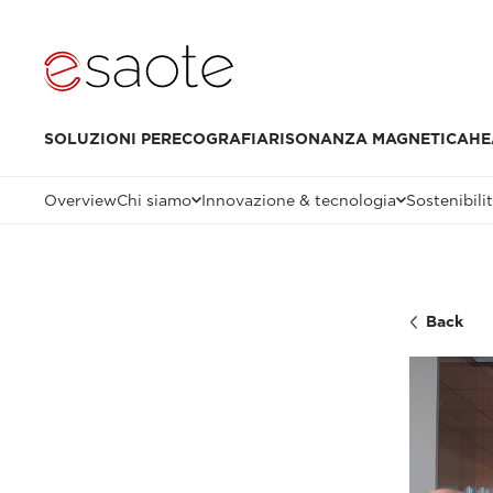
SOLUZIONI PER
ECOGRAFIA
RISONANZA MAGNETICA
HE
Overview
Chi siamo
Innovazione & tecnologia
Sostenibili
Back