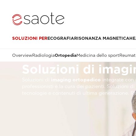
SOLUZIONI PER
ECOGRAFIA
RISONANZA MAGNETICA
HE
Overview
Radiologia
Ortopedia
Medicina dello sport
Reumat
Soluzioni di imag
Soluzioni di
imaging ortopedico
integrate con 
professionisti e la cura dei pazienti. Soluzioni
tecnologie e contenuti di ultima generazione. Ri