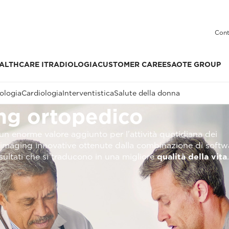
Cont
ALTHCARE IT
RADIOLOGIA
CUSTOMER CARE
ESAOTE GROUP
ologia
Cardiologia
Interventistica
Salute della donna
ing ortopedico
un enorme valore aggiunto per l'attività quotidiana dei
 di imaging innovative ottenute dalla combinazione di soft
sultati che si traducono in una migliore
qualità della vita
.