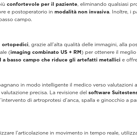
più
confortevole per il paziente
, eliminando qualsiasi pro
pre e postoperatorio in
modalità non invasiva
. Inoltre, 
 basso campo.
i ortopedici
, grazie all’alta qualità delle immagini, alla pos
ale (
imaging combinato US + RM
) per ottenere il megli
 a basso campo che riduce gli artefatti metallici
e offr
agnano in modo intelligente il medico verso valutazioni 
valutazione precisa. La revisione del
software Suitesten
l’intervento di artroprotesi d’anca, spalla e ginocchio a p
zzare l’articolazione in movimento in tempo reale, utilizz