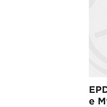
EPD
e M