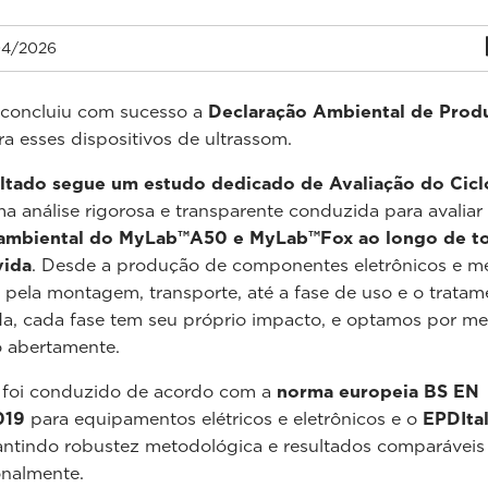
4/2026
 concluiu com sucesso a
Declaração Ambiental de Prod
a esses dispositivos de ultrassom.
ultado segue um estudo dedicado de Avaliação do Cicl
a análise rigorosa e transparente conduzida para avaliar
ambiental do MyLab™A50 e MyLab™Fox ao longo de t
vida
. Desde a produção de componentes eletrônicos e m
pela montagem, transporte, até a fase de uso e o tratam
da, cada fase tem seu próprio impacto, e optamos por me
o abertamente.
 foi conduzido de acordo com a
norma europeia BS EN
019
para equipamentos elétricos e eletrônicos e o
EPDIta
antindo robustez metodológica e resultados comparáveis
onalmente.