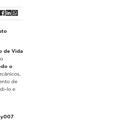
uto
o de Vida
 o
odo o
ecânicos,
ento de
di-lo e
ly007