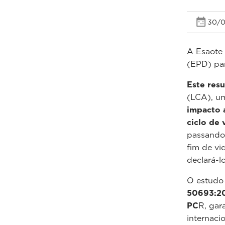
30/0
A Esaote
(EPD) par
Este res
(LCA), um
impacto 
ciclo de 
passando 
fim de vi
declará-l
O estudo
50693:2
PC
R, gar
internaci