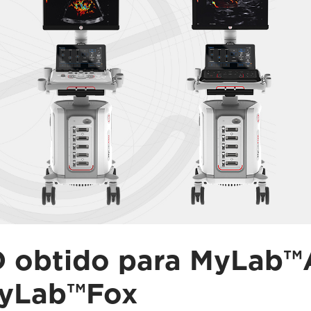
 obtido para MyLab
yLab™Fox