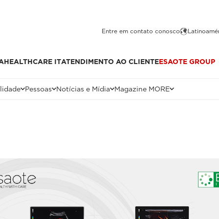
Entre em contato conosco
Latinoamér
A
HEALTHCARE IT
ATENDIMENTO AO CLIENTE
ESAOTE GROUP
lidade
Pessoas
Notícias e Mídia
Magazine MORE