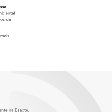
ssa
mbiental
sos de
 mais
ente na Esaote.