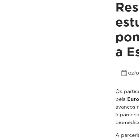
Res
est
pon
a E
02/0
Os partic
pela
Euro
avanços n
à parceri
biomédico
A parceri