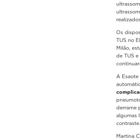
ultrassom
ultrassom
realizado
Os dispos
TUS no ER
Milão, es
de TUS e 
continua
A Esaote 
automátic
complica
pneumotór
derrame p
algumas l
contraste
Martina C