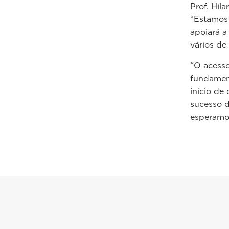
Prof. Hil
“Estamos 
apoiará a
vários de
“O acesso
fundament
início de
sucesso d
esperamos