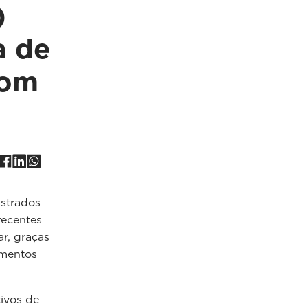
)
a de
com
strados
recentes
r, graças
amentos
tivos de