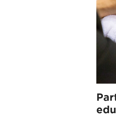
Par
edu