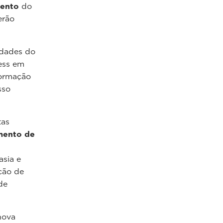
mento
do
erão
idades do
ess em
formação
sso
tas
mento de
asia e
ção de
de
nova