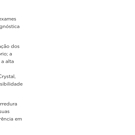
 exames
gnóstica
ação dos
io; a
a alta
rystal,
sibilidade
arredura
suas
rência em