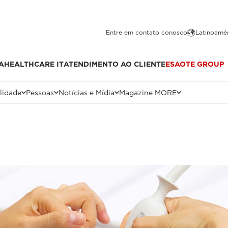
Entre em contato conosco
Latinoamér
A
HEALTHCARE IT
ATENDIMENTO AO CLIENTE
ESAOTE GROUP
lidade
Pessoas
Notícias e Mídia
Magazine MORE