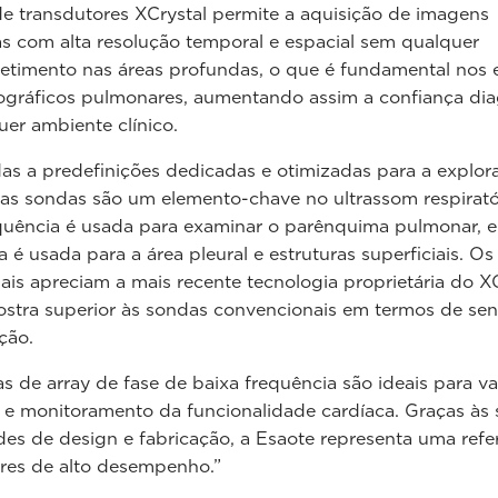
e transdutores XCrystal permite a aquisição de imagens
s com alta resolução temporal e espacial sem qualquer
timento nas áreas profundas, o que é fundamental nos
ográficos pulmonares, aumentando assim a confiança dia
er ambiente clínico.
as a predefinições dedicadas e otimizadas para a explor
as sondas são um elemento-chave no ultrassom respiratór
quência é usada para examinar o parênquima pulmonar, e 
a é usada para a área pleural e estruturas superficiais. Os
nais apreciam a mais recente tecnologia proprietária do XC
stra superior às sondas convencionais em termos de sen
ção.
s de array de fase de baixa frequência são ideais para v
e monitoramento da funcionalidade cardíaca. Graças às 
es de design e fabricação, a Esaote representa uma refe
res de alto desempenho.”