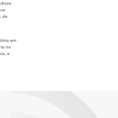
disse:
que
s de
tória em
ria no
os, e