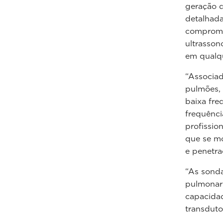
geração d
detalhada
comprome
ultrasson
em qualqu
“Associad
pulmões, 
baixa fre
frequênci
profissio
que se mo
e penetra
“As sonda
pulmonar 
capacidad
transduto