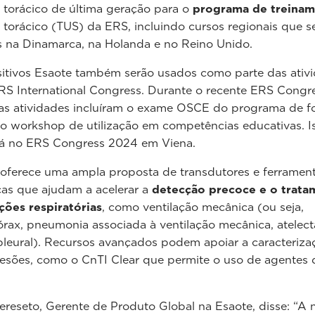
 torácico de última geração para o
programa de treina
 torácico (TUS) da ERS, incluindo cursos regionais que s
s na Dinamarca, na Holanda e no Reino Unido.
itivos Esaote também serão usados como parte das ativ
S International Congress. Durante o recente ERS Congr
tas atividades incluíram o exame OSCE do programa de 
o workshop de utilização em competências educativas. I
rá no ERS Congress 2024 em Viena.
oferece uma ampla proposta de transdutores e ferramen
as que ajudam a acelerar a
detecção precoce e o trata
ções respiratórias
, como ventilação mecânica (ou seja,
ax, pneumonia associada à ventilação mecânica, atelect
leural). Recursos avançados podem apoiar a caracteriza
esões, como o CnTI Clear que permite o uso de agentes 
.
ereseto, Gerente de Produto Global na Esaote, disse: “A 