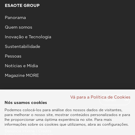
ESAOTE GROUP
Panorama
Quem somos
Inovação e Tecnologia
Sustentabilidade
Pessoas
Notícias e Mídia
Magazine MORE
Vá para a Política de Cookies
Nós usamos cookies
Podemos colocá-los para análise dos nossos dados de visitantes,
para melhorar o nosso site, mostrar conteúdos personalizados e para
lhe proporcionar uma óptima experiência no site. Para mais
Esaote SPA © 2026 - CÓDIGO VAT IT05131180969
informações sobre os cookies que utilizamos, abra as configurações.
Política de privacidade
|
Política de cookie
|
Informações Legais
|
Denúncia Interna
|
Credits