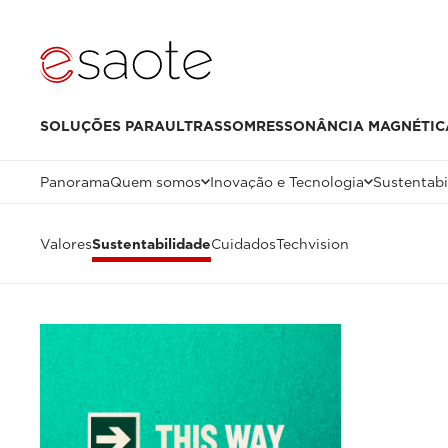
SOLUÇÕES PARA
ULTRASSOM
RESSONÂNCIA MAGNÉTIC
Panorama
Quem somos
Inovação e Tecnologia
Sustentabi
Valores
Sustentabilidade
Cuidados
Techvision