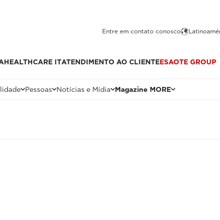
Entre em contato conosco
Latinoamér
A
HEALTHCARE IT
ATENDIMENTO AO CLIENTE
ESAOTE GROUP
lidade
Pessoas
Notícias e Mídia
Magazine MORE