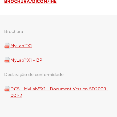
BROCHURA/DICOM/IHE
Brochura
MyLab™X1
MyLab™X1 - BP
Declaração de conformidade
DCS - MyLab™X1 - Document Version SD2009-
001-2