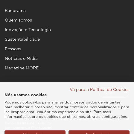
Panorama
Quem somos
Inovação e Tecnologia
Sustentabilidade
Pessoas
Notícias e Mídia
Magazine MORE
Vá para a Política de Cookies
Nós usamos cookies
Podemos colocá-los para análise dos nossos dados de visitantes,
para melhorar o nosso site, mostrar conteúdos personalizados e para
lhe proporcionar uma óptima experiência no site. Para mais
Esaote SPA © 2026 - CÓDIGO VAT IT05131180969
informações sobre os cookies que utilizamos, abra as configurações.
Política de privacidade
|
Política de cookie
|
Informações Legais
|
Denúncia Interna
|
Credits
Latinoamérica (Português)