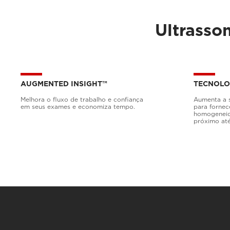
Ultrass
AUGMENTED INSIGHT™
TECNOLO
Melhora o fluxo de trabalho e confiança
Aumenta a s
em seus exames e economiza tempo.
para fornec
homogeneid
próximo até