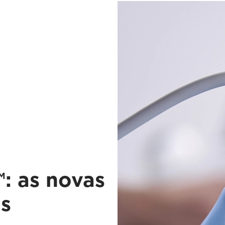
: as novas
es