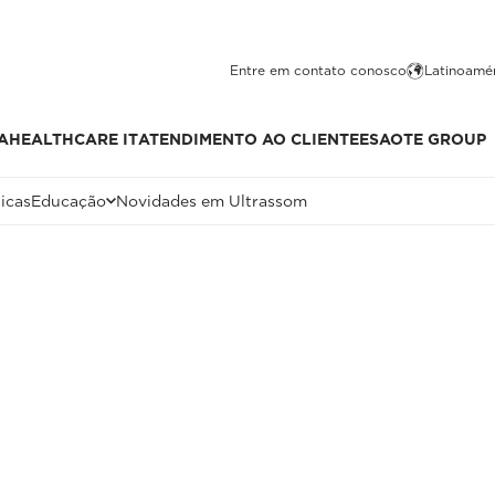
Entre em contato conosco
Latinoamér
A
HEALTHCARE IT
ATENDIMENTO AO CLIENTE
ESAOTE GROUP
icas
Educação
Novidades em Ultrassom