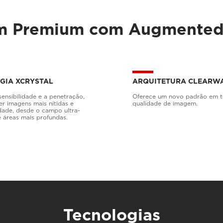
om Premium com Augmented 
GIA XCRYSTAL
ARQUITETURA CLEARW
ensibilidade e a penetração,
Oferece um novo padrão em 
er imagens mais nítidas e
qualidade de imagem.
ade, desde o campo ultra-
 áreas mais profundas.
Tecnologias