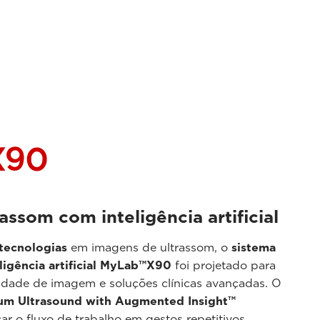
assom com inteligência artificial
tecnologias
em imagens de ultrassom, o
sistema
ligência artificial MyLab™X90
foi projetado para
lidade de imagem e soluções clínicas avançadas. O
um Ultrasound with Augmented Insight™
car o fluxo de trabalho em gestos repetitivos,