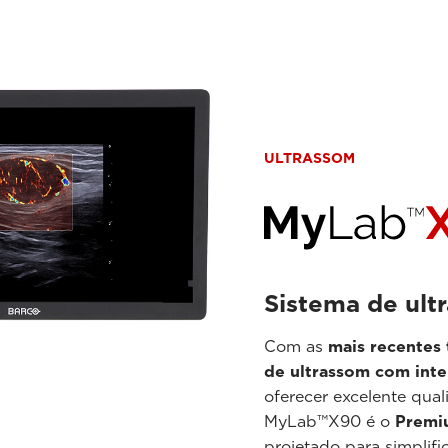
ULTRASSOM
Sistema de ultr
Com as
mais recentes 
de ultrassom com inte
oferecer excelente qua
MyLab™X90 é o
Premi
projetado para simplifi