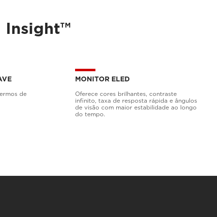
Insight™
AVE
MONITOR ELED
termos de
Oferece cores brilhantes, contraste
infinito, taxa de resposta rápida e ângulos
de visão com maior estabilidade ao longo
do tempo.