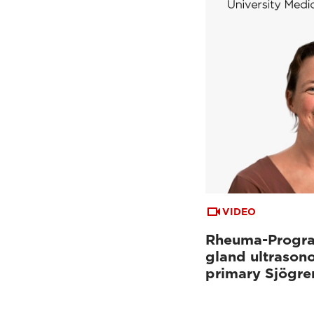
VIDEO
Rheuma-Progra
gland ultrason
primary Sjögre