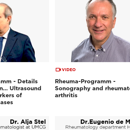
VIDEO
mm - Details
Rheuma-Programm -
n… Ultrasound
Sonography and rheumat
kers of
arthritis
eases