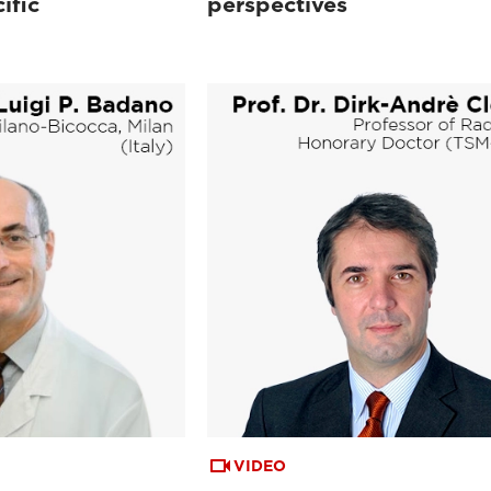
ific
perspectives
VIDEO