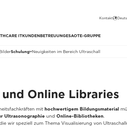
Kontakt
Deuts
THCARE IT
KUNDENBETREUUNG
ESAOTE-GRUPPE
Bilder
Schulung
Neuigkeiten im Bereich Ultraschall
s und Online Libraries
eitsfachkräften mit
hochwertigem Bildungsmaterial
mün
ur Ultrasonographie
und
Online-Bibliotheken
.
 die wir speziell zum Thema Visualisierung von Ultrascha