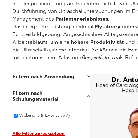
Sondenpositionierung am Patienten mithilfe von Ultr
Durchführung von Ultraschalluntersuchungen im Ei
Management des
Patientenerlebnisses
.
Das integrierte Leistungsmerkmal
MyLibrary
unterst
Echtzeitbildgebung. Angesichts ihrer Alltagsroutin
Arbeitsablaufs, um eine
höhere Produktivität
und 
die Ultraschallsysteme integriert. So können die Be
mit anatomischem Atlas und
Beispielbildern
als Refe
Filtern nach Anwendung
Filtern nach
Kardiovaskulär
(5)
Schulungsmaterial
Allgemeine Bildgebung
(33)
Frauengesundheit
(2)
Webinars & Events
(38)
Alle Filter zurücksetzen