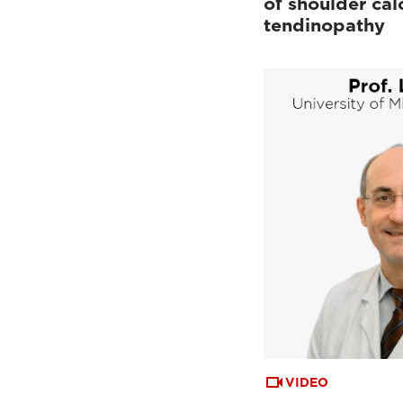
of shoulder calc
tendinopathy
VIDEO