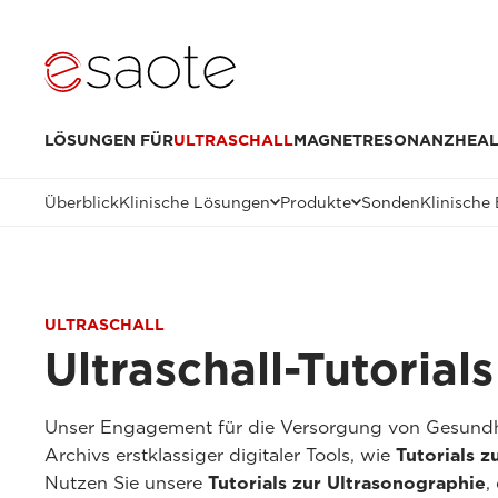
LÖSUNGEN FÜR
ULTRASCHALL
MAGNETRESONANZ
HEAL
Überblick
Klinische Lösungen
Produkte
Sonden
Klinische 
ULTRASCHALL
Ultraschall-Tutorial
Unser Engagement für die Versorgung von Gesundh
Archivs erstklassiger digitaler Tools, wie
Tutorials z
Nutzen Sie unsere
Tutorials zur Ultrasonographie
,