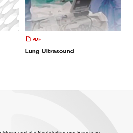
PDF
Lung Ultrasound
ildung und alle Neuigkeiten von Esaote zu