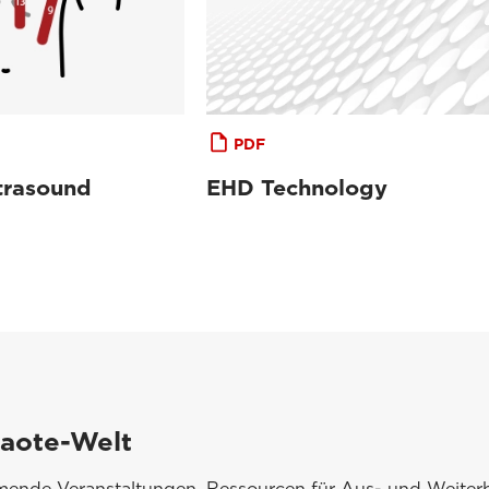
PDF
trasound
EHD Technology
saote-Welt
mmende Veranstaltungen, Ressourcen für Aus- und Weiterb