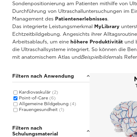
Sondenpositionierung am Patienten mithilfe von Ultr
Durchführung von Ultraschalluntersuchungen im Ei
Management des
Patientenerlebnisses
.
Das integrierte Leistungsmerkmal
MyLibrary
unterst
Echtzeitbildgebung. Angesichts ihrer Alltagsroutin
Arbeitsablaufs, um eine
höhere Produktivität
und 
die Ultraschallsysteme integriert. So können die Be
mit anatomischem Atlas und
Beispielbildern
als Refe
Filtern nach Anwendung
Kardiovaskulär
(2)
Point-of-Care
(6)
Allgemeine Bildgebung
(4)
Frauengesundheit
(1)
Filtern nach
Schulungsmaterial