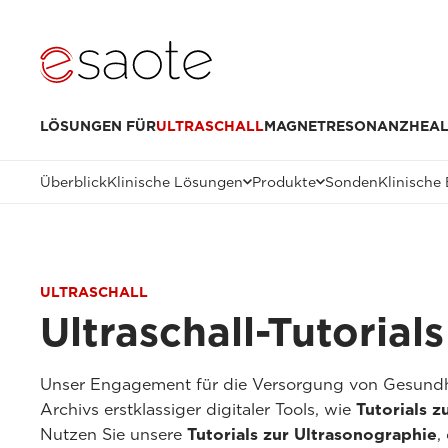
LÖSUNGEN FÜR
ULTRASCHALL
MAGNETRESONANZ
HEAL
Überblick
Klinische Lösungen
Produkte
Sonden
Klinische 
ULTRASCHALL
Ultraschall-Tutorial
Unser Engagement für die Versorgung von Gesundh
Archivs erstklassiger digitaler Tools, wie
Tutorials z
Nutzen Sie unsere
Tutorials zur Ultrasonographie
,