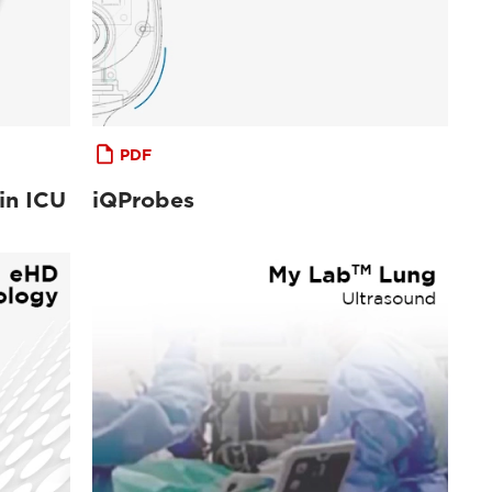
PDF
in ICU
iQProbes