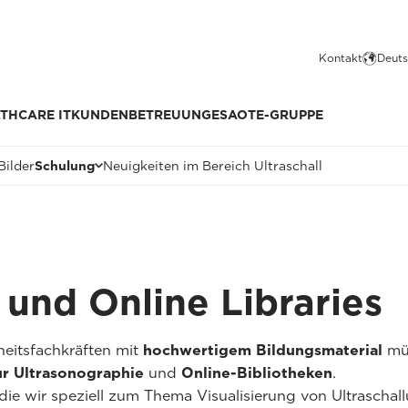
Kontakt
Deuts
THCARE IT
KUNDENBETREUUNG
ESAOTE-GRUPPE
Bilder
Schulung
Neuigkeiten im Bereich Ultraschall
s und Online Libraries
eitsfachkräften mit
hochwertigem Bildungsmaterial
mün
ur Ultrasonographie
und
Online-Bibliotheken
.
 die wir speziell zum Thema Visualisierung von Ultrascha