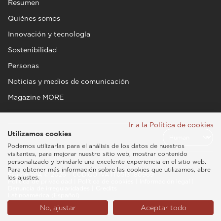
Resumen
Quiénes somos
Innovación y tecnología
Sostenibilidad
Personas
Noticias y medios de comunicación
Magazine MORE
Ir a la Política de cookies
Utilizamos cookies
Podemos utilizarlas para el análisis de los datos de nuestros
visitantes, para mejorar nuestro sitio web, mostrar contenido
personalizado y brindarle una excelente experiencia en el sitio web.
Para obtener más información sobre las cookies que utilizamos, abre
Esaote SPA © 2026 - CÓDIGO IVA IT05131180969
los ajustes.
Política de privacidad
|
Política de cookies
|
Información legal
|
Denuncia de irregularidades
|
Credits
Latinoamérica (Español)
No, ajustar
Aceptar todo