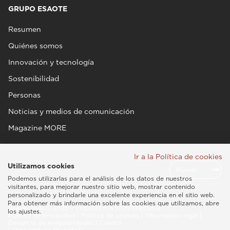
GRUPO ESAOTE
Resumen
Quiénes somos
Innovación y tecnología
Sostenibilidad
Personas
Noticias y medios de comunicación
Magazine MORE
Ir a la Política de cookies
Utilizamos cookies
Podemos utilizarlas para el análisis de los datos de nuestros
visitantes, para mejorar nuestro sitio web, mostrar contenido
personalizado y brindarle una excelente experiencia en el sitio web.
Para obtener más información sobre las cookies que utilizamos, abre
Esaote SPA © 2026 - CÓDIGO IVA IT05131180969
los ajustes.
Política de privacidad
|
Política de cookies
|
Información legal
|
Denuncia de irregularidades
|
Credits
Latinoamérica (Español)