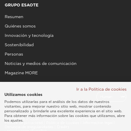
GRUPO ESAOTE
Resumen
Quiénes somos
Innovación y tecnología
Sostenibilidad
Personas
Noticias y medios de comunicación
Magazine MORE
Ir a la Política de cookies
Utilizamos cookies
Podemos utilizarlas para el análisis de los datos de nuestros
visitantes, para mejorar nuestro sitio web, mostrar contenido
personalizado y brindarle una excelente experiencia en el sitio web.
Para obtener más información sobre las cookies que utilizamos, abre
Esaote SPA © 2026 - CÓDIGO IVA IT05131180969
los ajustes.
Política de privacidad
|
Política de cookies
|
Información legal
|
Denuncia de irregularidades
|
Credits
Latinoamérica (Español)