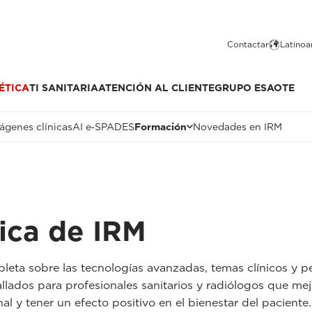
Contactar
Latinoa
ÉTICA
TI SANITARIA
ATENCIÓN AL CLIENTE
GRUPO ESAOTE
ágenes clínicas
AI e‑SPADES
Formación
Novedades en IRM
ica de IRM
eta sobre las tecnologías avanzadas, temas clínicos y pe
allados para profesionales sanitarios y radiólogos que mejo
l y tener un efecto positivo en el bienestar del paciente.