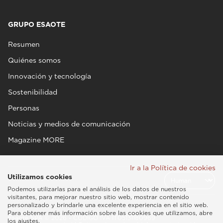
GRUPO ESAOTE
Resumen
Quiénes somos
Innovación y tecnología
Sostenibilidad
Personas
Noticias y medios de comunicación
Magazine MORE
Ir a la Política de cookies
Utilizamos cookies
Podemos utilizarlas para el análisis de los datos de nuestros
visitantes, para mejorar nuestro sitio web, mostrar contenido
personalizado y brindarle una excelente experiencia en el sitio web.
Para obtener más información sobre las cookies que utilizamos, abre
Esaote SPA © 2026 - CÓDIGO IVA IT05131180969
los ajustes.