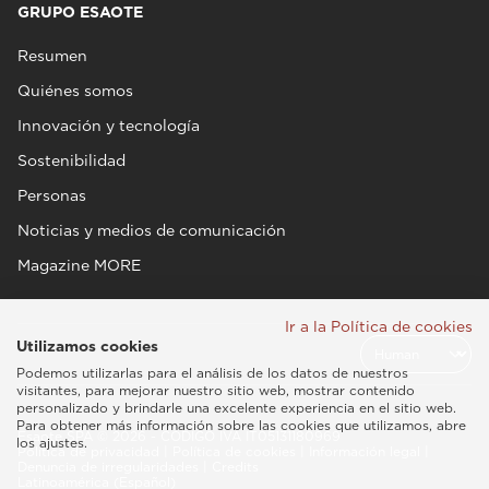
GRUPO ESAOTE
Resumen
Quiénes somos
Innovación y tecnología
Sostenibilidad
Personas
Noticias y medios de comunicación
Magazine MORE
Ir a la Política de cookies
Utilizamos cookies
Podemos utilizarlas para el análisis de los datos de nuestros
visitantes, para mejorar nuestro sitio web, mostrar contenido
personalizado y brindarle una excelente experiencia en el sitio web.
Para obtener más información sobre las cookies que utilizamos, abre
Esaote SPA © 2026 - CÓDIGO IVA IT05131180969
los ajustes.
Política de privacidad
|
Política de cookies
|
Información legal
|
Denuncia de irregularidades
|
Credits
Latinoamérica (Español)