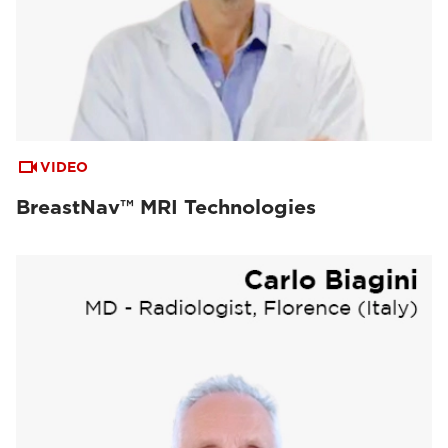
VIDEO
BreastNav™ MRI Technologies