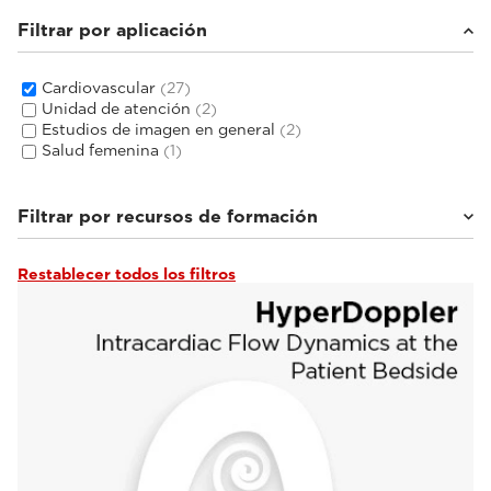
Filtrar por aplicación
Cardiovascular
(27)
Unidad de atención
(2)
Estudios de imagen en general
(2)
Salud femenina
(1)
Filtrar por recursos de formación
Restablecer todos los filtros
Documentación clínica
(19)
Seminarios web y eventos
(5)
Tutoriales y bibliotecas en línea
(1)
Hablan los expertos
(1)