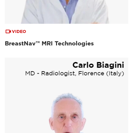
VIDEO
BreastNav™ MRI Technologies