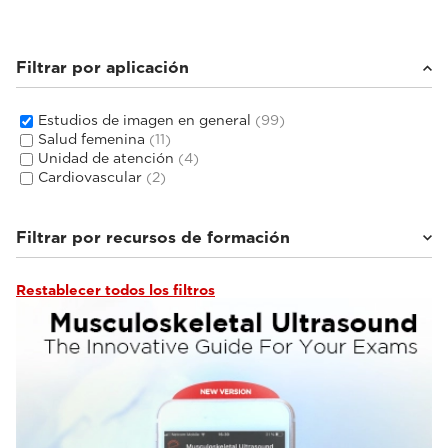
Filtrar por aplicación
Estudios de imagen en general
(99)
Salud femenina
(11)
Unidad de atención
(4)
Cardiovascular
(2)
Filtrar por recursos de formación
Restablecer todos los filtros
Aplicaciones Esaote Library
(3)
Documentación clínica
(44)
Tutoriales y bibliotecas en línea
(10)
Hablan los expertos
(8)
Seminarios web y eventos
(33)