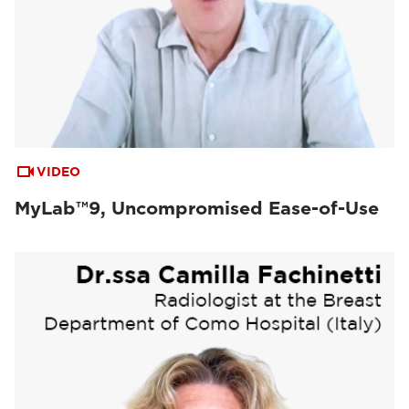
VIDEO
MyLab™9, Uncompromised Ease-of-Use