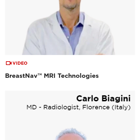
VIDEO
BreastNav™ MRI Technologies