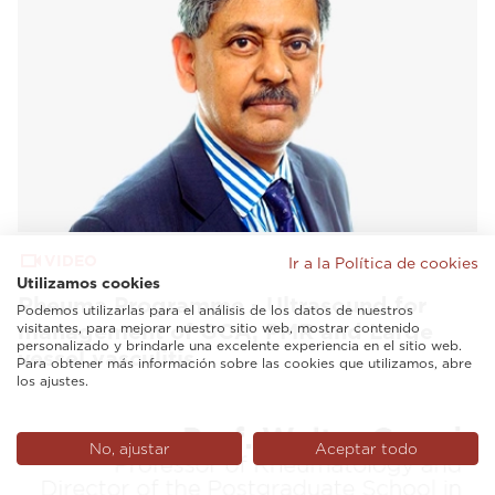
VIDEO
Ir a la Política de cookies
Utilizamos cookies
Rheuma Programme - Ultrasound for
Podemos utilizarlas para el análisis de los datos de nuestros
management of GCA, PMR and Large
visitantes, para mejorar nuestro sitio web, mostrar contenido
personalizado y brindarle una excelente experiencia en el sitio web.
vessel vasculitis
Para obtener más información sobre las cookies que utilizamos, abre
los ajustes.
No, ajustar
Aceptar todo