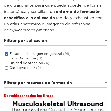
de ultrasonidos para que pueda acceder de forma
instantánea y sencilla a un
entorno de formación
específico a la aplicación
rápido y exhaustivo con
un atlas anatómico e imágenes de referencia
de
explicaciones prácticas
.
Filtrar por aplicación
Estudios de imagen en general
(99)
Salud femenina
(11)
Unidad de atención
(4)
Cardiovascular
(2)
Filtrar por recursos de formación
Restablecer todos los filtros
Aplicaciones Esaote Library
(3)
Documentación clínica
(44)
Tutoriales y bibliotecas en línea
(10)
Hablan los expertos
(8)