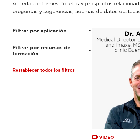
Acceda a informes, folletos y prospectos relacionado
preguntas y sugerencias, además de datos destaca
Filtrar por aplicación
Filtrar por recursos de
IRM para la medicina deportiva
(29)
formación
IRM musculoesquelética
(26)
IRM con carga de peso
(24)
IRM para la reumatología
(9)
Restablecer todos los filtros
Seminarios web y eventos
(35)
IRM abdominal
(9)
Documentación clínica
(1)
IRM intervencionista
(9)
Tutoriales y guías de usuario
(5)
IRM neurológica
(9)
Hablan los expertos
(5)
VIDEO