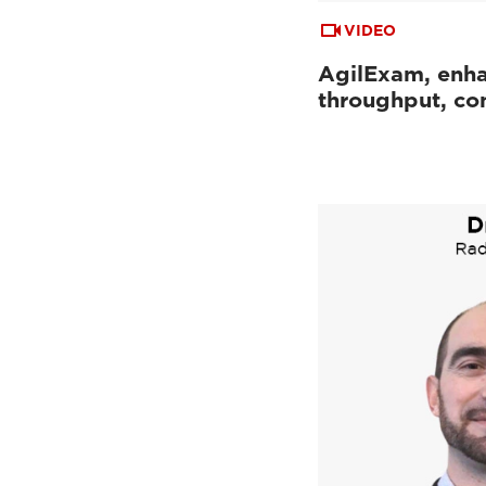
VIDEO
AgilExam, enh
throughput, con