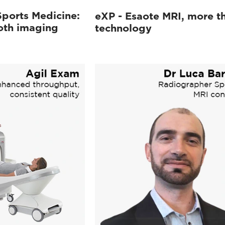
Sports Medicine:
eXP - Esaote MRI, more t
oth imaging
technology