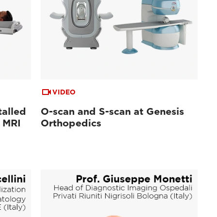
VIDEO
talled
O-scan and S-scan at Genesis
n MRI
Orthopedics