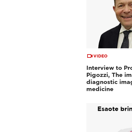
VIDEO
Interview to Pr
Pigozzi, The i
diagnostic imag
medicine