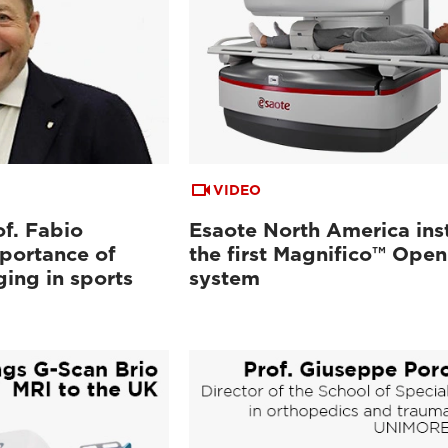
VIDEO
of. Fabio
Esaote North America ins
mportance of
the first Magnifico™ Ope
ing in sports
system