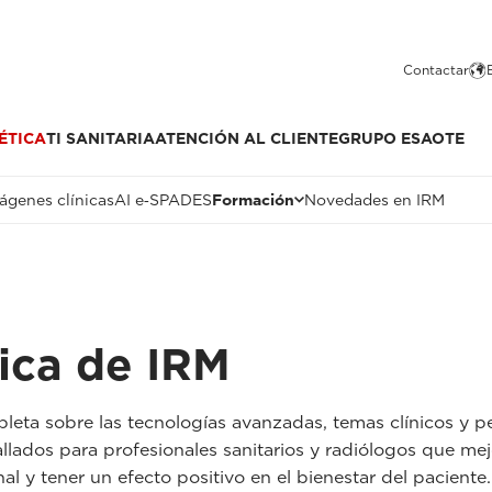
Contactar
ÉTICA
TI SANITARIA
ATENCIÓN AL CLIENTE
GRUPO ESAOTE
ágenes clínicas
AI e‑SPADES
Formación
Novedades en IRM
ica de IRM
eta sobre las tecnologías avanzadas, temas clínicos y pe
allados para profesionales sanitarios y radiólogos que mejo
l y tener un efecto positivo en el bienestar del paciente.