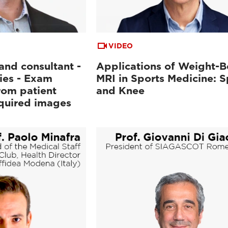
VIDEO
and consultant -
Applications of Weight-B
ies - Exam
MRI in Sports Medicine: S
rom patient
and Knee
cquired images