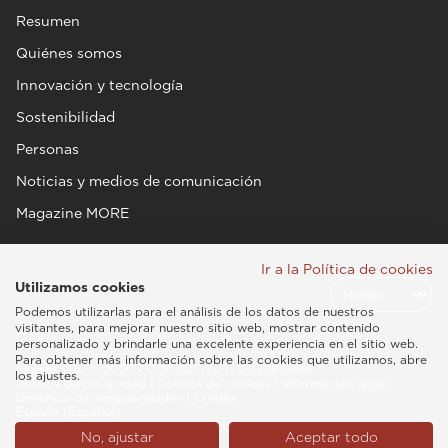
Resumen
Quiénes somos
Innovación y tecnología
Sostenibilidad
Personas
Noticias y medios de comunicación
Magazine MORE
Ir a la Política de cookies
Utilizamos cookies
Podemos utilizarlas para el análisis de los datos de nuestros
visitantes, para mejorar nuestro sitio web, mostrar contenido
personalizado y brindarle una excelente experiencia en el sitio web.
Para obtener más información sobre las cookies que utilizamos, abre
Esaote SPA © 2026 - CÓDIGO IVA IT05131180969
los ajustes.
Política de privacidad
|
Política de cookies
|
Información legal
|
Denuncia de irregularidades
|
Credits
España (Español)
No, ajustar
Aceptar todo