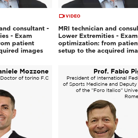
VIDEO
and consultant -
MRI technician and consul
ies - Exam
Lower Extremities - Exam
rom patient
optimization: from patien
cquired images
setup to the acquired im