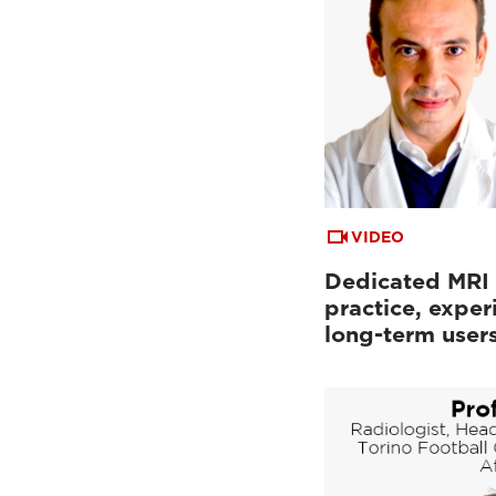
VIDEO
Dedicated MRI i
practice, exper
long-term user