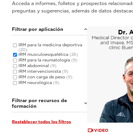
Acceda a informes, folletos y prospectos relacionado
preguntas y sugerencias, además de datos destaca
Filtrar por aplicación
IRM para la medicina deportiva
(20)
IRM musculoesquelética
(26)
IRM para la reumatología
(9)
IRM abdominal
(9)
IRM intervencionista
(9)
IRM con carga de peso
(9)
IRM neurológica
(9)
Filtrar por recursos de
formación
Restablecer todos los filtros
Seminarios web y eventos
(18)
Tutoriales y guías de usuario
(4)
VIDEO
Hablan los expertos
(4)