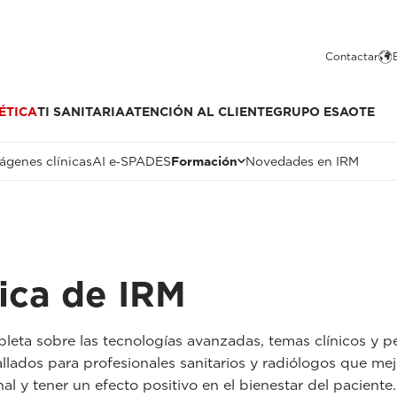
Contactar
ÉTICA
TI SANITARIA
ATENCIÓN AL CLIENTE
GRUPO ESAOTE
ágenes clínicas
AI e‑SPADES
Formación
Novedades en IRM
ica de IRM
eta sobre las tecnologías avanzadas, temas clínicos y pe
allados para profesionales sanitarios y radiólogos que mejo
l y tener un efecto positivo en el bienestar del paciente.