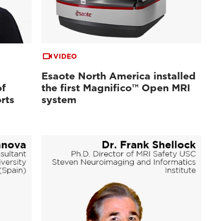
VIDEO
Esaote North America installed
of
the first Magnifico™ Open MRI
rts
system