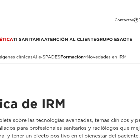
Contactar
ÉTICA
TI SANITARIA
ATENCIÓN AL CLIENTE
GRUPO ESAOTE
ágenes clínicas
AI e‑SPADES
Formación
Novedades en IRM
ica de IRM
eta sobre las tecnologías avanzadas, temas clínicos y pe
allados para profesionales sanitarios y radiólogos que mejo
l y tener un efecto positivo en el bienestar del paciente.