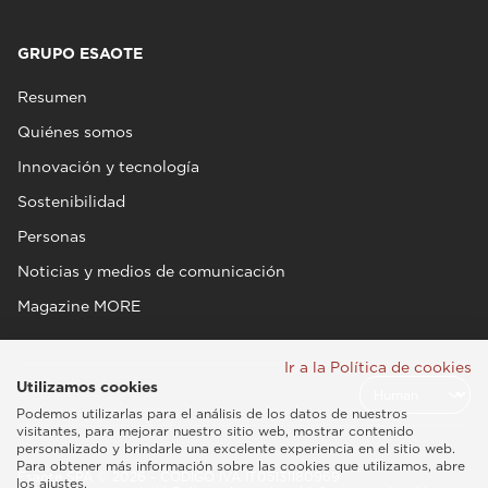
GRUPO ESAOTE
Resumen
Quiénes somos
Innovación y tecnología
Sostenibilidad
Personas
Noticias y medios de comunicación
Magazine MORE
Ir a la Política de cookies
Utilizamos cookies
Podemos utilizarlas para el análisis de los datos de nuestros
visitantes, para mejorar nuestro sitio web, mostrar contenido
personalizado y brindarle una excelente experiencia en el sitio web.
Para obtener más información sobre las cookies que utilizamos, abre
Esaote SPA © 2026 - CÓDIGO IVA IT05131180969
los ajustes.