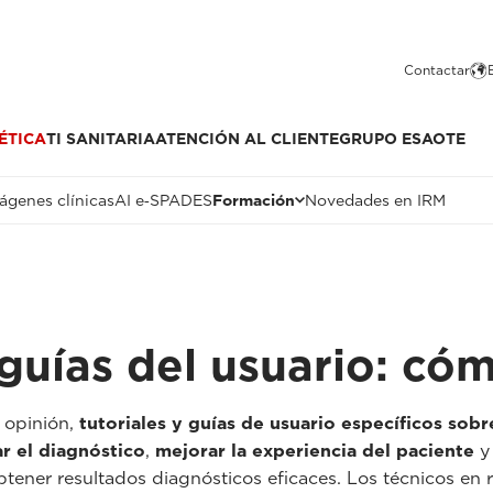
Contactar
ÉTICA
TI SANITARIA
ATENCIÓN AL CLIENTE
GRUPO ESAOTE
ágenes clínicas
AI e‑SPADES
Formación
Novedades en IRM
guías del usuario: cóm
e opinión,
tutoriales y guías de usuario específicos sobr
ar el diagnóstico
,
mejorar la experiencia del paciente
tener resultados diagnósticos eficaces. Los técnicos en r