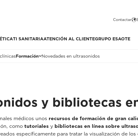
Contactar
ÉTICA
TI SANITARIA
ATENCIÓN AL CLIENTE
GRUPO ESAOTE
clínicas
Formación
Novedades en ultrasonidos
onidos y bibliotecas en
onales médicos unos
recursos de formación de gran cal
ción, como
tutoriales
y
bibliotecas en línea sobre ultras
eados específicamente para tratar la visualización de lo