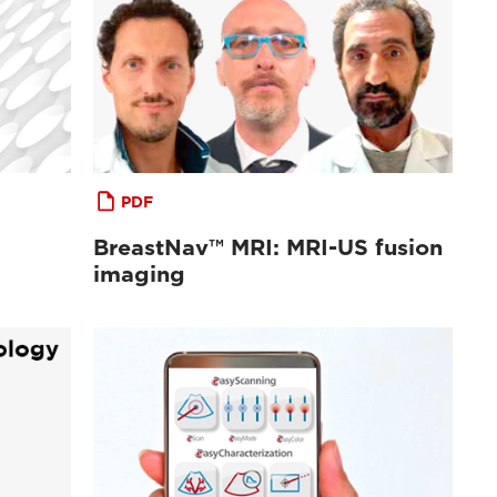
PDF
BreastNav™ MRI: MRI-US fusion
imaging