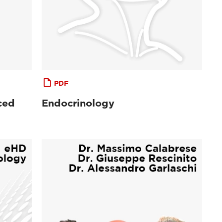
PDF
ced
Endocrinology