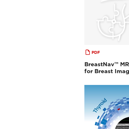
PDF
BreastNav™ MRI
for Breast Ima