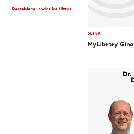
Restablecer todos los filtros
Tutoriales y bibliotecas en línea
(1)
Hablan los expertos
(2)
Seminarios web y eventos
(2)
Documentación clínica
(11)
LINK
MyLibrary Gine