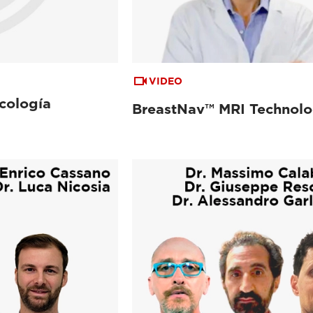
VIDEO
cología
BreastNav™ MRI Technolo