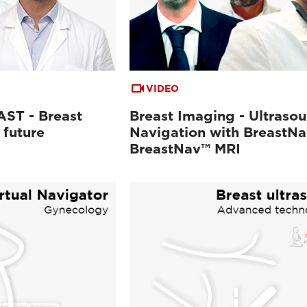
VIDEO
ST - Breast
Breast Imaging - Ultraso
 future
Navigation with BreastN
BreastNav™ MRI