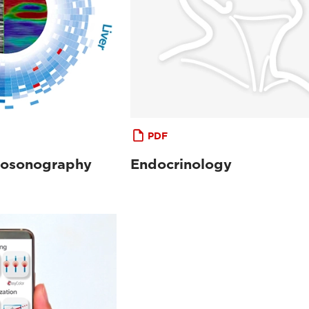
PDF
tosonography
Endocrinology