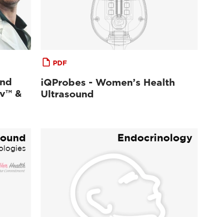
PDF
und
iQProbes - Women’s Health
av™ &
Ultrasound