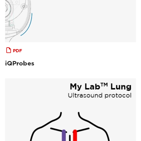
PDF
iQProbes