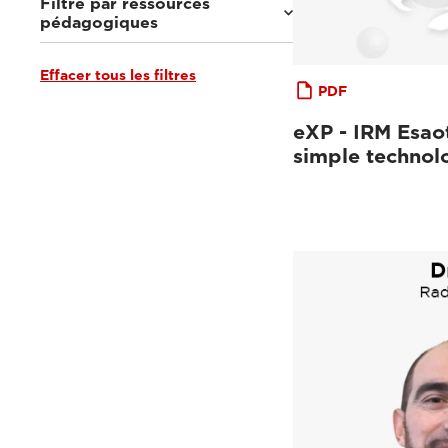
Filtre par ressources
pédagogiques
Effacer tous les filtres
Documentation clinique
(1)
PDF
Tutoriels et manuels d’utilisation
(4)
Webinaires et événements
(18)
eXP - IRM Esaot
Par les experts
(1)
simple technol