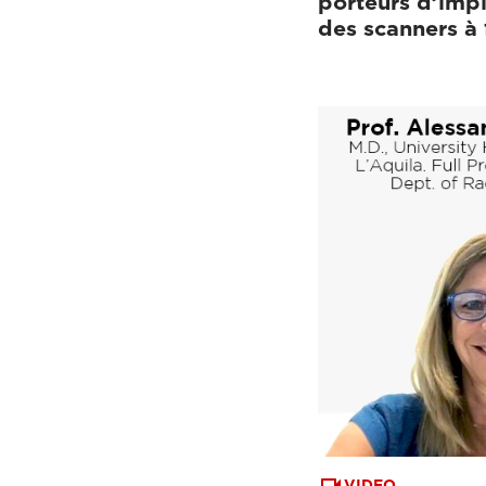
porteurs d’impl
des scanners à
VIDEO