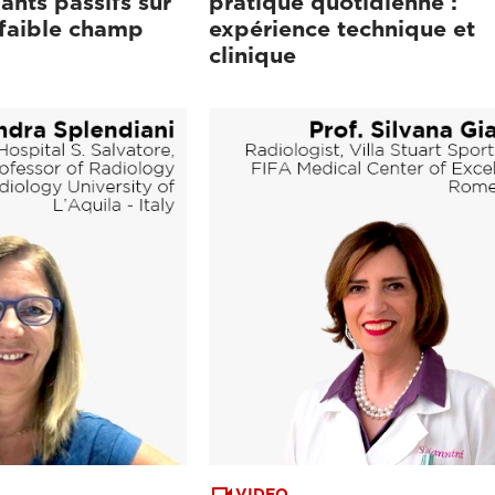
ants passifs sur
pratique quotidienne :
 faible champ
expérience technique et
clinique
VIDEO