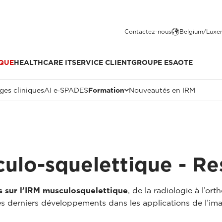
Contactez-nous
Belgium/Luxe
QUE
HEALTHCARE IT
SERVICE CLIENT
GROUPE ESAOTE
ges cliniques
AI e‑SPADES
Formation
Nouveautés en IRM
ulo-squelettique - Re
 sur l’IRM musculosquelettique
, de la radiologie à l’or
 les derniers développements dans les applications de l’im