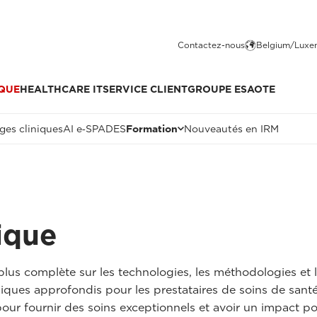
Contactez-nous
Belgium/Luxe
QUE
HEALTHCARE IT
SERVICE CLIENT
GROUPE ESAOTE
ges cliniques
AI e‑SPADES
Formation
Nouveautés en IRM
ique
 plus complète sur les technologies, les méthodologies et
niques approfondis pour les prestataires de soins de santé 
ur fournir des soins exceptionnels et avoir un impact posi