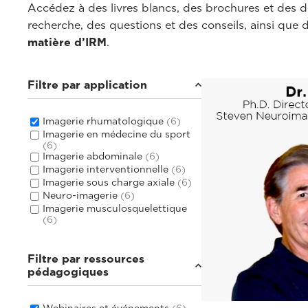
Accédez à des livres blancs, des brochures et des dé
recherche, des questions et des conseils, ainsi que 
matière d’IRM
.
Filtre par application
Imagerie rhumatologique
(6)
Imagerie en médecine du sport
(6)
Imagerie abdominale
(6)
Imagerie interventionnelle
(6)
Imagerie sous charge axiale
(6)
Neuro-imagerie
(6)
Imagerie musculosquelettique
(6)
Filtre par ressources
pédagogiques
Webinaires et événements
(6)