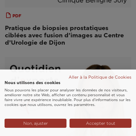
PDF
Pratique de biopsies prostatiques
ciblées avec fusion d’images au Centre
d’Urologie de Dijon
Aller à la Politique de Cookies
Nous utilisons des cookies
Nous pouvons les placer pour analyser les données de nos visiteurs,
améliorer notre site Web, afficher un contenu personnalisé et vous
faire vivre une expérience inoubliable. Pour plus d'informations sur les
cookies que nous utilisons, ouvrez les paramètres.
Non, ajuster
Accepter tout