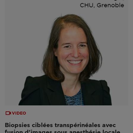
VIDEO
Biopsies ciblées transpérinéales avec
fusion d'images sous anesthésie locale