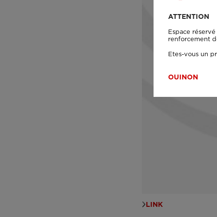
ATTENTION
Espace réservé 
renforcement de 
Etes-vous un pr
OUI
NON
LINK