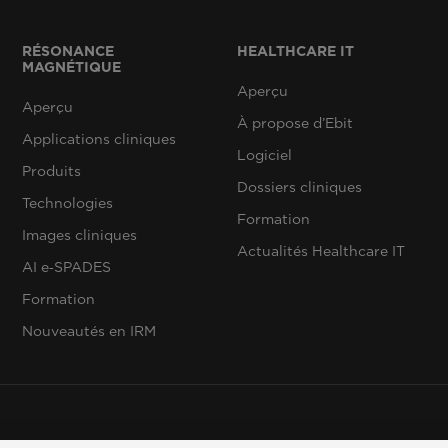
RÉSONANCE
HEALTHCARE IT
MAGNÉTIQUE
Aperçu
Aperçu
À propose d’Ebit
Applications cliniques
Logiciel
Produits
Dossiers cliniques
Technologies
Formation
Images cliniques
Actualités Healthcare IT
AI e‑SPADES
Formation
Nouveautés en IRM