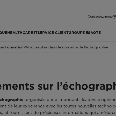
Contactez-nous
QUE
HEALTHCARE IT
SERVICE CLIENT
GROUPE ESAOTE
ues
Formation
Nouveautés dans le domaine de l’échographie
ements sur l’échograp
échographie
, organisés par d’importants leaders d’opini
lent de leur expérience avec les toutes nouvelles technol
s, et fournissent de précieuses informations qui améliore