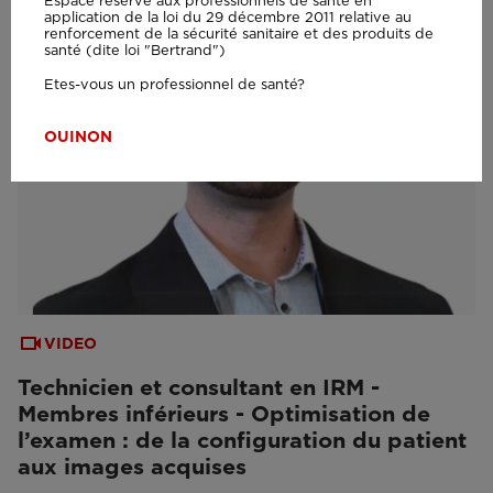
Espace réservé aux professionnels de santé en
application de la loi du 29 décembre 2011 relative au
renforcement de la sécurité sanitaire et des produits de
santé (dite loi "Bertrand")
Etes-vous un professionnel de santé?
OUI
NON
VIDEO
Technicien et consultant en IRM -
Membres inférieurs - Optimisation de
l’examen : de la configuration du patient
aux images acquises