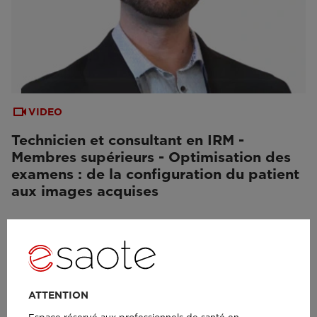
VIDEO
Technicien et consultant en IRM -
Membres supérieurs - Optimisation des
examens : de la configuration du patient
aux images acquises
ATTENTION