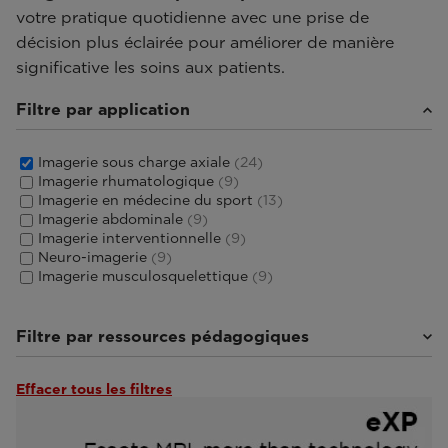
votre pratique quotidienne avec une prise de
décision plus éclairée pour améliorer de manière
significative les soins aux patients.
Filtre par application
Imagerie sous charge axiale
(24)
Imagerie rhumatologique
(9)
Imagerie en médecine du sport
(13)
Imagerie abdominale
(9)
Imagerie interventionnelle
(9)
Neuro-imagerie
(9)
Imagerie musculosquelettique
(9)
Filtre par ressources pédagogiques
Effacer tous les filtres
Documentation clinique
(1)
Tutoriels et manuels d’utilisation
(4)
Webinaires et événements
(18)
Par les experts
(1)