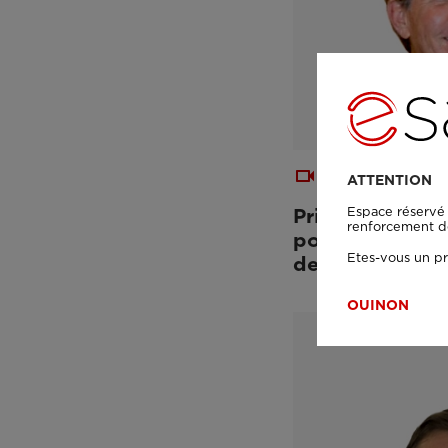
VIDEO
ATTENTION
Espace réservé 
Prise en charge
renforcement de 
porteurs d’impl
Etes-vous un pr
des scanners à
OUI
NON