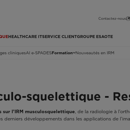
Contactez-nous
QUE
HEALTHCARE IT
SERVICE CLIENT
GROUPE ESAOTE
ges cliniques
AI e‑SPADES
Formation
Nouveautés en IRM
ulo-squelettique - Re
 sur l’IRM musculosquelettique
, de la radiologie à l’or
 les derniers développements dans les applications de l’im