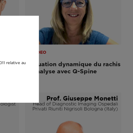
VIDEO
11 relative au
que
Évaluation dynamique du rachis
et analyse avec Q-Spine
e