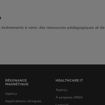
e
 événements à venir, des ressources pédagogiques et de 
RÉSONANCE
HEALTHCARE IT
MAGNÉTIQUE
Aperçu
Aperçu
À propose d’Ebit
Applications cliniques
Logiciel