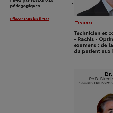
Filtre par ressources
pédagogiques
Effacer tous les filtres
Tutoriels et manuels d’utilisation
VIDEO
(3)
Webinaires et événements
(6)
Technicien et c
- Rachis - Opti
examens : de la
du patient aux