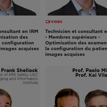
VIDEO
onsultant en IRM
Technicien et consultant 
misation des
- Membres supérieurs -
 configuration
Optimisation des examens
 images acquises
la configuration du patie
images acquises