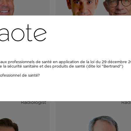
VIDEO
aux professionnels de santé en application de la loi du 29 décembre 20
 des patients
IRM dédiée dans la prati
la sécurité sanitaire et des produits de santé (dite loi "Bertrand")
ants passifs sur
quotidienne : cas de 2
ofessionnel de santé?
 faible champ
utilisateurs de longue dat