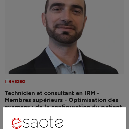
VIDEO
Technicien et consultant en IRM -
Membres supérieurs - Optimisation des
examens : de la configuration du patient
aux images acquises