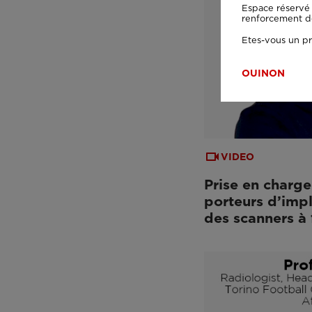
Espace réservé 
renforcement de 
Etes-vous un pr
OUI
NON
VIDEO
Prise en charge
porteurs d’impl
des scanners à