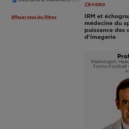
VIDEO
IRM et échogra
Effacer tous les filtres
médecine du spo
puissance des
d’imagerie