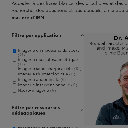
Accédez à des livres blancs, des brochures et des dé
recherche, des questions et des conseils, ainsi que 
matière d’IRM
.
Filtre par application
Imagerie en médecine du sport
(21)
Imagerie musculosquelettique
(12)
Imagerie sous charge axiale
(10)
Imagerie rhumatologique
(6)
Imagerie abdominale
(6)
Imagerie interventionnelle
(6)
Neuro-imagerie
(6)
Filtre par ressources
pédagogiques
Webinaires et événements
(21)