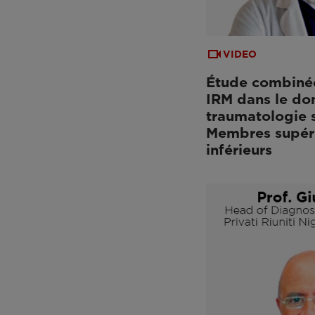
VIDEO
Étude combiné
IRM dans le do
traumatologie s
Membres supéri
inférieurs