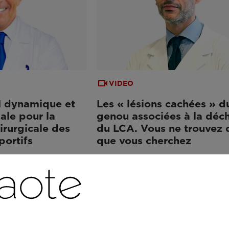
VIDEO
RM dynamique et
Les « lésions cachées » d
ale pour la
genou associées à la déch
hirurgicale des
du LCA. Vous ne trouvez 
portifs
que vous cherchez