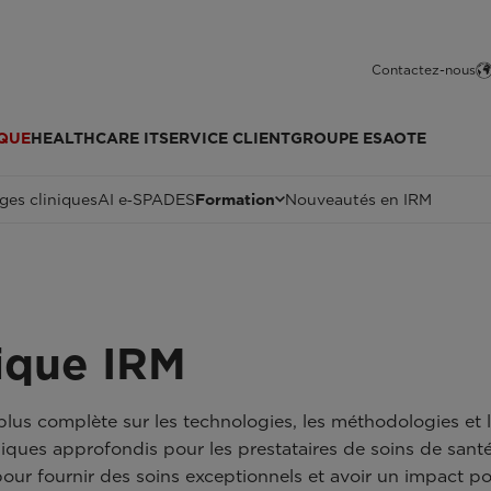
Contactez-nous
QUE
HEALTHCARE IT
SERVICE CLIENT
GROUPE ESAOTE
ges cliniques
AI e‑SPADES
Formation
Nouveautés en IRM
ique IRM
 plus complète sur les technologies, les méthodologies et
niques approfondis pour les prestataires de soins de santé 
ur fournir des soins exceptionnels et avoir un impact posi