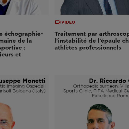
VIDEO
e échographie-
Traitement par arthrosco
maine de la
l’instabilité de l’épaule ch
portive :
athlètes professionnels
eurs et