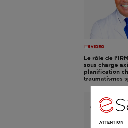
VIDEO
Le rôle de l’I
sous charge axi
planification c
traumatismes s
ATTENTION