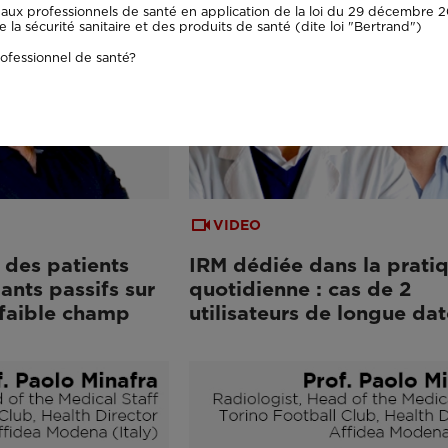
aux professionnels de santé en application de la loi du 29 décembre 20
la sécurité sanitaire et des produits de santé (dite loi "Bertrand")
ofessionnel de santé?
VIDEO
 des patients
IRM dédiée dans la prati
ants passifs sur
quotidienne : cas de 2
 faible champ
utilisateurs de longue dat