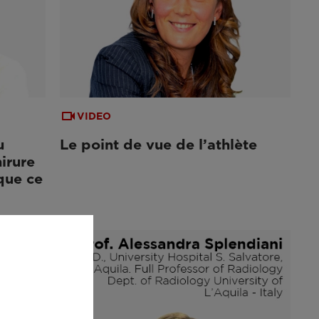
VIDEO
u
Le point de vue de l’athlète
irure
que ce