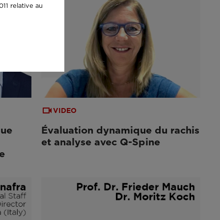
11 relative au
VIDEO
que
Évaluation dynamique du rachis
et analyse avec Q-Spine
e