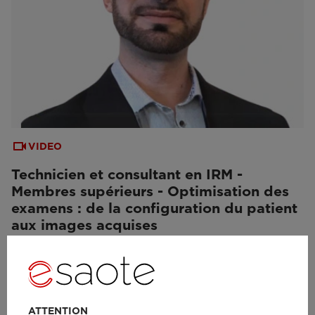
VIDEO
Technicien et consultant en IRM -
Membres supérieurs - Optimisation des
examens : de la configuration du patient
aux images acquises
ATTENTION