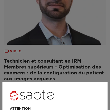
VIDEO
Technicien et consultant en IRM -
Membres supérieurs - Optimisation des
examens : de la configuration du patient
aux images acquises
ATTENTION