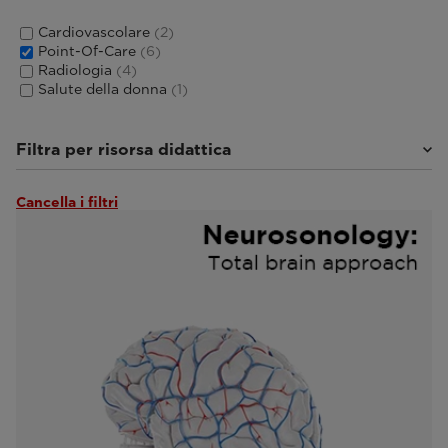
Cardiovascolare
(2)
Point-Of-Care
(6)
Radiologia
(4)
Salute della donna
(1)
Filtra per risorsa didattica
Cancella i filtri
Documentazione clinica
(6)