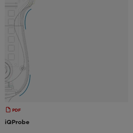
PDF
iQProbe