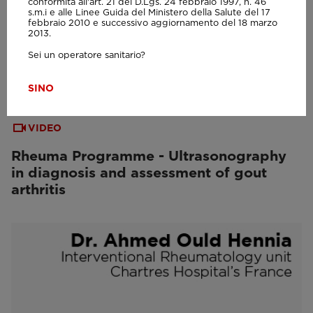
conformità all'art. 21 del D.Lgs. 24 febbraio 1997, n. 46
s.m.i e alle Linee Guida del Ministero della Salute del 17
febbraio 2010 e successivo aggiornamento del 18 marzo
2013.
Sei un operatore sanitario?
SI
NO
VIDEO
Rheuma Programme - Ultrasonography
in diagnosis and assessment of gout
arthritis