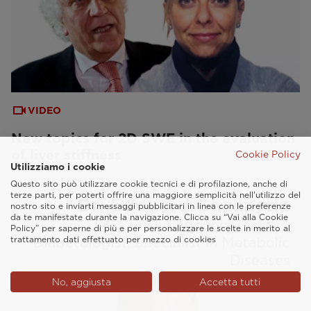
VIDEO
New topics for 2D SWE in the evaluation
of liver stiffness
Cookie Policy
Utilizziamo i cookie
Questo sito può utilizzare cookie tecnici e di profilazione, anche di
terze parti, per poterti offrire una maggiore semplicità nell'utilizzo del
nostro sito e inviarti messaggi pubblicitari in linea con le preferenze
da te manifestate durante la navigazione. Clicca su “Vai alla Cookie
Policy” per saperne di più e per personalizzare le scelte in merito al
trattamento dati effettuato per mezzo di cookies
No, aggiusta
Accetta tutti