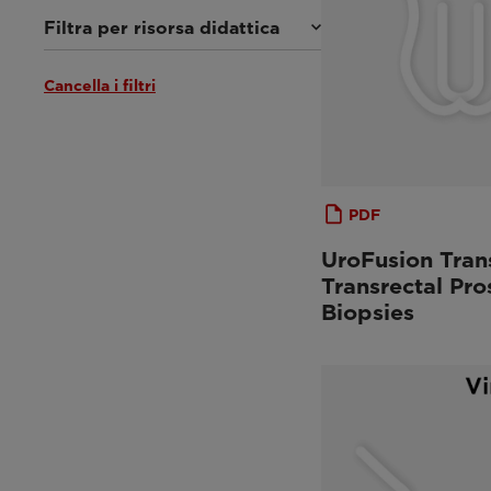
Filtra per risorsa didattica
Cancella i filtri
Documentazione clinica
(44)
App Esaote Library
(3)
From the Experts
(12)
Tutorial e Librerie online
(10)
Webinar ed Eventi
(33)
PDF
UroFusion Tran
Transrectal Pro
Biopsies