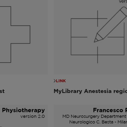
LINK
st
MyLibrary Anestesia regi