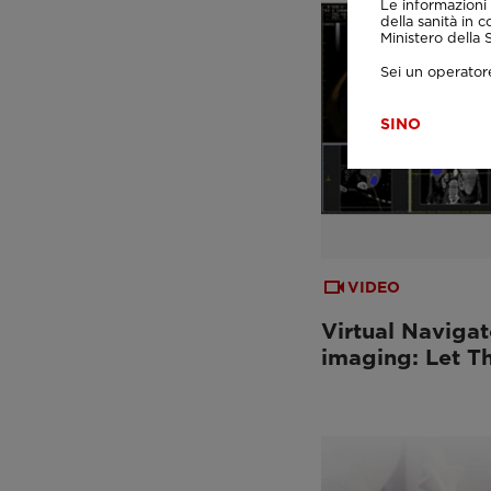
Le informazioni 
della sanità in c
Ministero della
Sei un operatore
SI
NO
VIDEO
Virtual Navigat
imaging: Let T