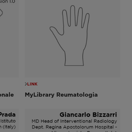
LINK
onale
MyLibrary Reumatologia