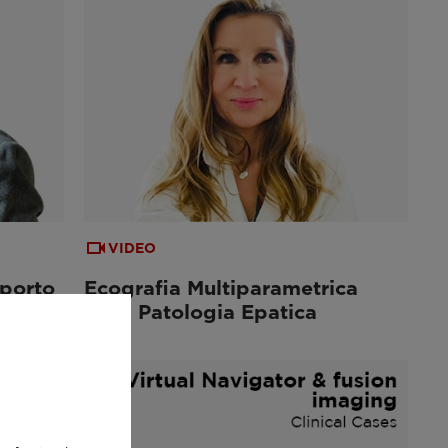
VIDEO
porto
Ecografia Multiparametrica
nella Patologia Epatica