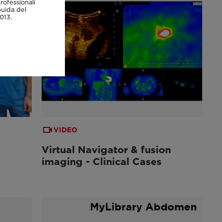
rofessionali
Guida del
013.
VIDEO
Virtual Navigator & fusion
imaging - Clinical Cases