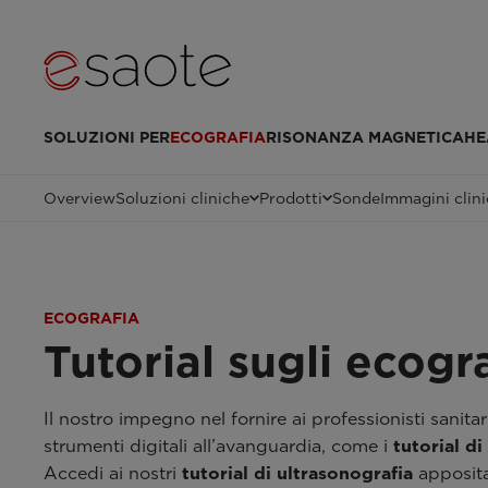
SOLUZIONI PER
ECOGRAFIA
RISONANZA MAGNETICA
HE
Overview
Soluzioni cliniche
Prodotti
Sonde
Immagini clin
ECOGRAFIA
Tutorial sugli ecogra
Il nostro impegno nel fornire ai professionisti sanita
strumenti digitali all’avanguardia, come i
tutorial di
Accedi ai nostri
tutorial di ultrasonografia
apposita