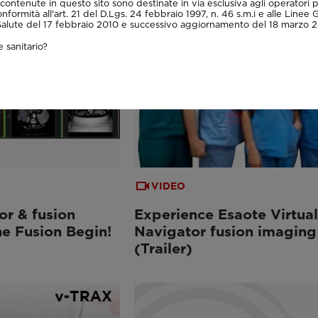
contenute in questo sito sono destinate in via esclusiva agli operatori p
onformità all'art. 21 del D.Lgs. 24 febbraio 1997, n. 46 s.m.i e alle Linee 
 Salute del 17 febbraio 2010 e successivo aggiornamento del 18 marzo 2
 sanitario?
VIDEO
or & fusion
Experience Esaote Virtual
he Fusion Begin!
Navigator fusion imaging
(Trailer)