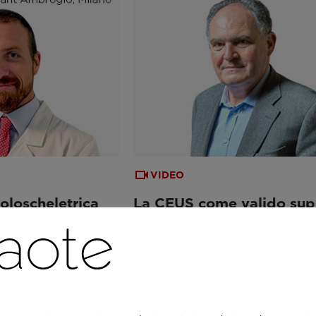
VIDEO
oloscheletrica
La CEUS come valido sup
alla diagnosi