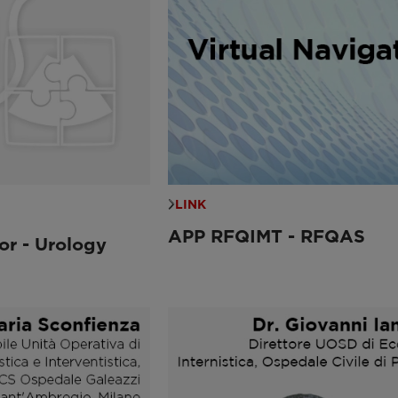
LINK
APP RFQIMT - RFQAS
or - Urology