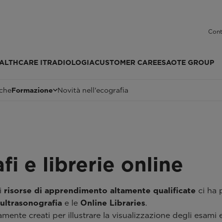
Cont
ALTHCARE IT
RADIOLOGIA
CUSTOMER CARE
ESAOTE GROUP
iche
Formazione
Novità nell'ecografia
fi e librerie online
ri
risorse di apprendimento altamente qualificate
ci ha 
 ultrasonografia
e le
Online Libraries
.
mente creati per illustrare la visualizzazione degli esami 