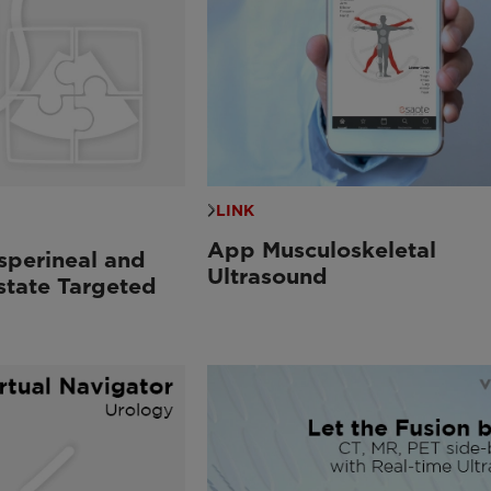
LINK
App Musculoskeletal
sperineal and
Ultrasound
state Targeted