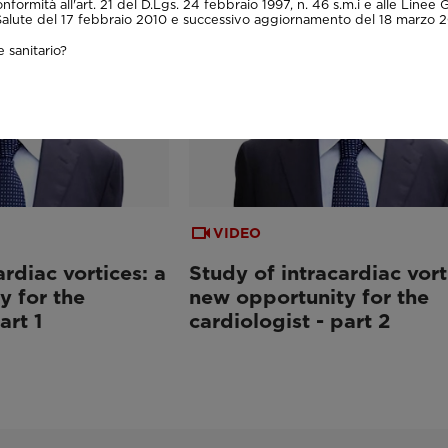
onformità all'art. 21 del D.Lgs. 24 febbraio 1997, n. 46 s.m.i e alle Linee 
 Salute del 17 febbraio 2010 e successivo aggiornamento del 18 marzo 2
 sanitario?
VIDEO
ardiac vortices: a
Study of intracardiac vort
y for the
new opportunity for the
art 1
cardiologist - part 2