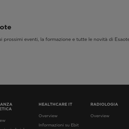
aote
 prossimi eventi, la formazione e tutte le novità di Esaote
NANZA
HEALTHCARE IT
RADIOLOGIA
ETICA
Overview
Overview
iew
Informazioni su Ebit