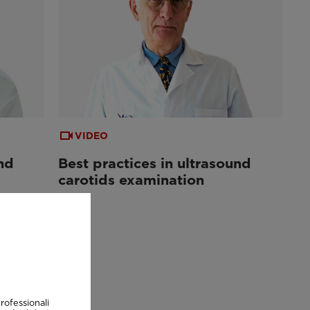
VIDEO
nd
Best practices in ultrasound
carotids examination
rofessionali