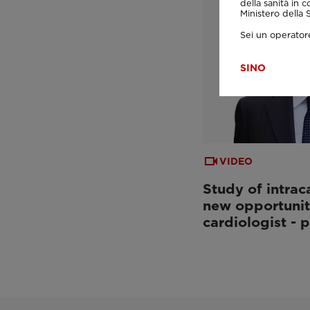
della sanità in c
Ministero della
Sei un operatore
SI
NO
VIDEO
Study of intrac
new opportunit
cardiologist - p