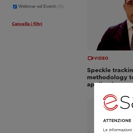
Webinar ed Eventi
(5)
Cancella i filtri
VIDEO
Speckle trackin
methodology to
applications
ATTENZIONE
Le informazioni 