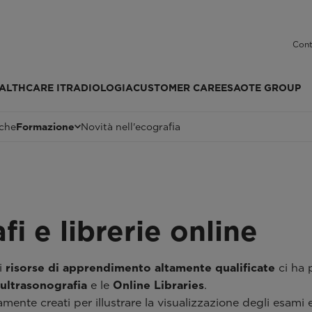
Cont
ALTHCARE IT
RADIOLOGIA
CUSTOMER CARE
ESAOTE GROUP
iche
Formazione
Novità nell'ecografia
fi e librerie online
ri
risorse di apprendimento altamente qualificate
ci ha 
 ultrasonografia
e le
Online Libraries
.
mente creati per illustrare la visualizzazione degli esami 