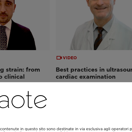
VIDEO
g strain: from
Best practices in ultrasou
 clinical
cardiac examination
contenute in questo sito sono destinate in via esclusiva agli operatori p