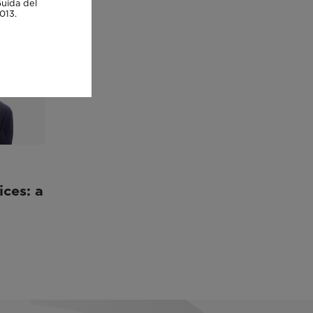
Guida del
013.
ices: a