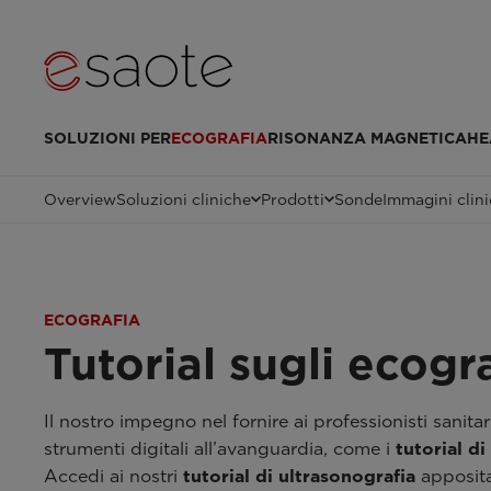
SOLUZIONI PER
ECOGRAFIA
RISONANZA MAGNETICA
HE
Overview
Soluzioni cliniche
Prodotti
Sonde
Immagini clin
ECOGRAFIA
Tutorial sugli ecogra
Il nostro impegno nel fornire ai professionisti sanita
strumenti digitali all’avanguardia, come i
tutorial di
Accedi ai nostri
tutorial di ultrasonografia
apposita