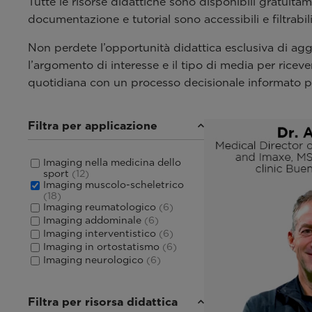
Tutte le risorse didattiche sono disponibili gratuit
documentazione e tutorial sono accessibili e filtrabil
Non perdete l’opportunità didattica esclusiva di ag
l’argomento di interesse e il tipo di media per ricev
quotidiana con un processo decisionale informato per
Filtra per applicazione
Imaging nella medicina dello
sport
(12)
Imaging muscolo-scheletrico
(18)
Imaging reumatologico
(6)
Imaging addominale
(6)
Imaging interventistico
(6)
Imaging in ortostatismo
(6)
Imaging neurologico
(6)
Filtra per risorsa didattica