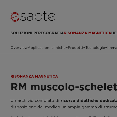
SOLUZIONI PER
ECOGRAFIA
RISONANZA MAGNETICA
HE
Overview
Applicazioni cliniche
Prodotti
Tecnologie
Immag
RISONANZA MAGNETICA
RM muscolo-schelet
Un archivio completo di
risorse didattiche dedicat
disposizione del medico un’ampia gamma di strumenti 