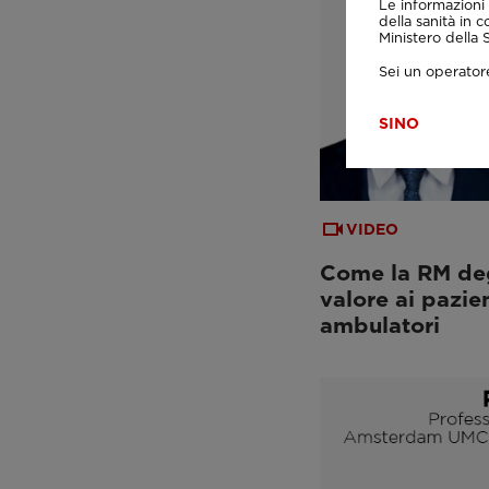
Le informazioni 
della sanità in c
Ministero della
Sei un operatore
SI
NO
VIDEO
Come la RM degl
valore ai pazien
ambulatori