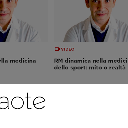
VIDEO
lla medicina
RM dinamica nella medici
dello sport: mito o realtà