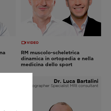
VIDEO
na
RM muscolo-scheletrica
dinamica in ortopedia e nella
medicina dello sport