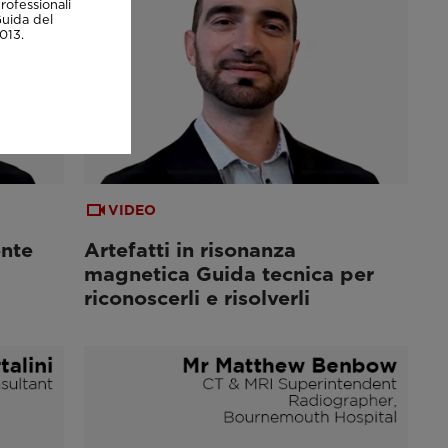
rofessionali
Guida del
013.
VIDEO
nte
Artefatti in risonanza
magnetica Guida tecnica per
riconoscerli e risolverli