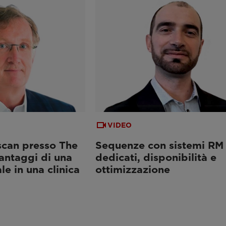
VIDEO
can presso The
Sequenze con sistemi RM
vantaggi di una
dedicati, disponibilità e
e in una clinica
ottimizzazione