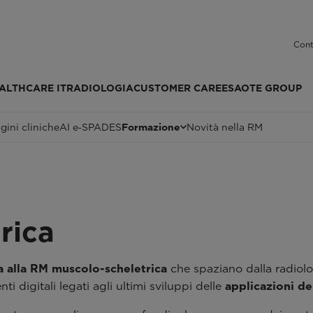
Cont
ALTHCARE IT
RADIOLOGIA
CUSTOMER CARE
ESAOTE GROUP
ini cliniche
AI e‑SPADES
Formazione
Novità nella RM
rica
a alla RM muscolo-scheletrica
che spaziano dalla radiolo
digitali legati agli ultimi sviluppi delle
applicazioni de