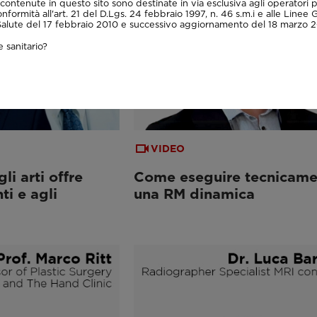
contenute in questo sito sono destinate in via esclusiva agli operatori p
onformità all'art. 21 del D.Lgs. 24 febbraio 1997, n. 46 s.m.i e alle Linee 
 Salute del 17 febbraio 2010 e successivo aggiornamento del 18 marzo 2
 sanitario?
VIDEO
i arti offre
Come eseguire tecnicame
ti e agli
una RM dinamica