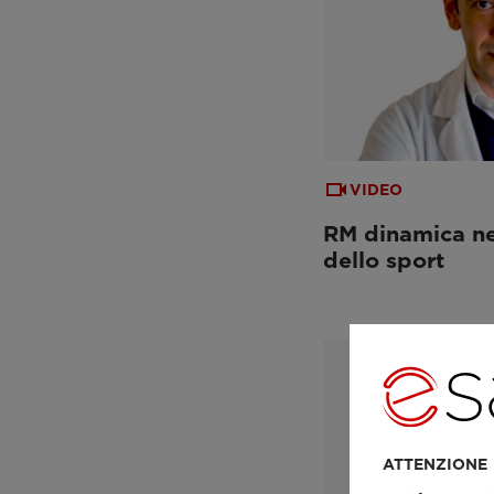
VIDEO
RM dinamica ne
dello sport
ATTENZIONE