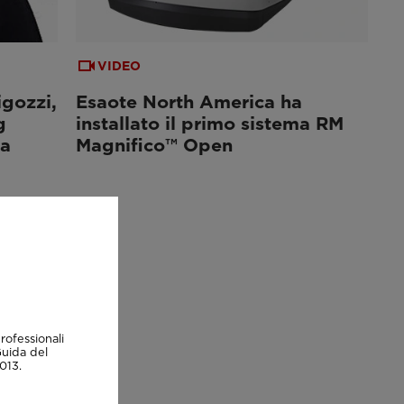
VIDEO
igozzi,
Esaote North America ha
g
installato il primo sistema RM
na
Magnifico™ Open
rofessionali
Guida del
013.