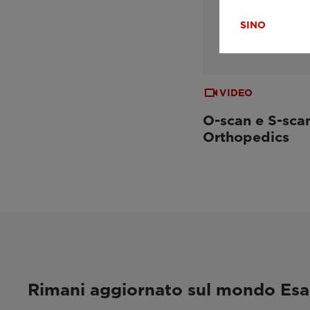
SI
NO
VIDEO
O-scan e S-sca
Orthopedics
Rimani aggiornato sul mondo Es