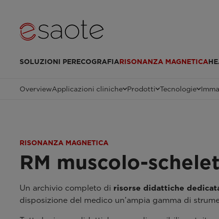
SOLUZIONI PER
ECOGRAFIA
RISONANZA MAGNETICA
HE
Overview
Applicazioni cliniche
Prodotti
Tecnologie
Immag
RISONANZA MAGNETICA
RM muscolo-schelet
Un archivio completo di
risorse didattiche dedicat
disposizione del medico un’ampia gamma di strumenti 