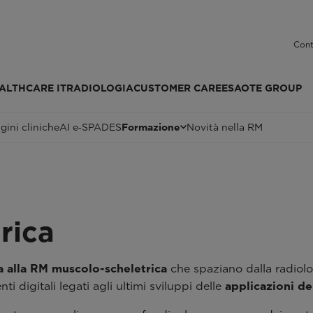
Cont
ALTHCARE IT
RADIOLOGIA
CUSTOMER CARE
ESAOTE GROUP
ini cliniche
AI e‑SPADES
Formazione
Novità nella RM
rica
a alla RM muscolo-scheletrica
che spaziano dalla radiolo
digitali legati agli ultimi sviluppi delle
applicazioni de