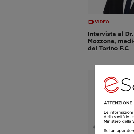
VIDEO
Intervista al Dr
Mozzone, medic
del Torino F.C
ATTENZIONE
Le informazioni 
della sanità in c
Ministero della
Sei un operatore