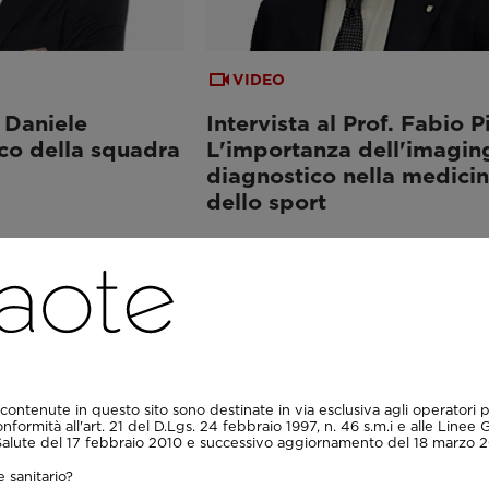
VIDEO
. Daniele
Intervista al Prof. Fabio P
o della squadra
L'importanza dell'imagin
diagnostico nella medici
dello sport
contenute in questo sito sono destinate in via esclusiva agli operatori p
onformità all'art. 21 del D.Lgs. 24 febbraio 1997, n. 46 s.m.i e alle Linee 
 Salute del 17 febbraio 2010 e successivo aggiornamento del 18 marzo 2
 sanitario?