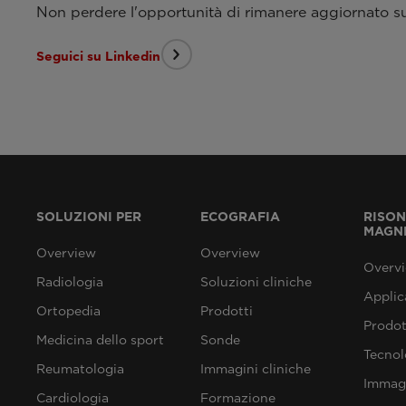
Non perdere l'opportunità di rimanere aggiornato sui
Seguici su Linkedin
SOLUZIONI PER
ECOGRAFIA
RISO
MAGN
Overview
Overview
Overv
Radiologia
Soluzioni cliniche
Applic
Ortopedia
Prodotti
Prodot
Medicina dello sport
Sonde
Tecnol
Reumatologia
Immagini cliniche
Immagi
Cardiologia
Formazione