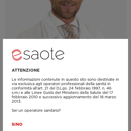
VIDEO
Intervista al Dr. Aliprandi all'evento S-
ATTENZIONE
scan Open
Le informazioni contenute in questo sito sono destinate in
via esclusiva agli operatori professionali della sanità in
conformità all'art. 21 del D.Lgs. 24 febbraio 1997, n. 46
s.m.i e alle Linee Guida del Ministero della Salute del 17
febbraio 2010 e successivo aggiornamento del 18 marzo
2013.
Sei un operatore sanitario?
SI
NO