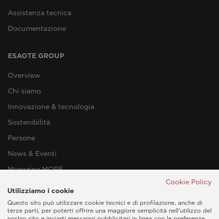
Assistenza tecnica
Documentazione
ESAOTE GROUP
Overview
Chi siamo
Innovazione & tecnologia
Sostenibilità
Persone
News & Eventi
Magazine MORE
Cookie Policy
Utilizziamo i cookie
Questo sito può utilizzare cookie tecnici e di profilazione, anche di
terze parti, per poterti offrire una maggiore semplicità nell'utilizzo del
nostro sito e inviarti messaggi pubblicitari in linea con le preferenze