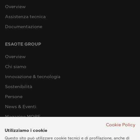
Overview
Assistenza tecnica
Documentazione
ESAOTE GROUP
Overview
Chi siamo
Innovazione & tecnologia
Sostenibilità
Persone
News & Eventi
Magazine MORE
Cookie Policy
Utilizziamo i cookie
Questo sito può utilizzare cookie tecnici e di profilazione, anche di