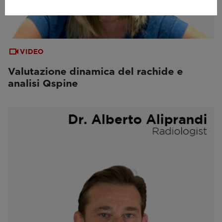
VIDEO
Valutazione dinamica del rachide e
analisi Qspine